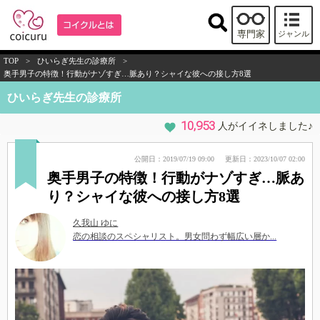
専門家
ジャンル
TOP
>
ひいらぎ先生の診療所
>
奥手男子の特徴！行動がナゾすぎ…脈あり？シャイな彼への接し方8選
ひいらぎ先生の診療所
10,953
人がイイネしました♪
公開日：2019/07/19 09:00
更新日：2023/10/07 02:00
奥手男子の特徴！行動がナゾすぎ…脈あ
り？シャイな彼への接し方8選
久我山 ゆに
恋の相談のスペシャリスト。男女問わず幅広い層か...