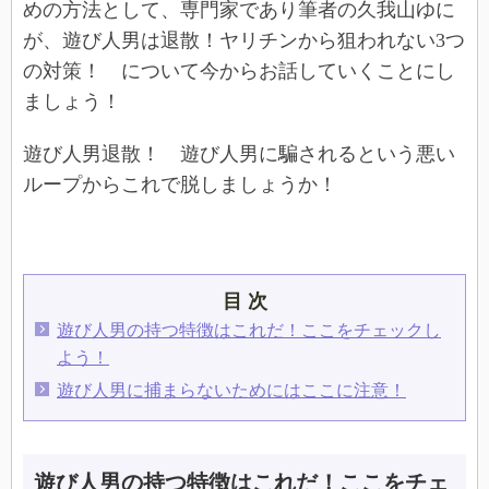
めの方法として、専門家であり筆者の久我山ゆに
が、遊び人男は退散！ヤリチンから狙われない3つ
の対策！ について今からお話していくことにし
ましょう！
遊び人男退散！ 遊び人男に騙されるという悪い
ループからこれで脱しましょうか！
目 次
遊び人男の持つ特徴はこれだ！ここをチェックし
よう！
遊び人男に捕まらないためにはここに注意！
遊び人男の持つ特徴はこれだ！ここをチェ