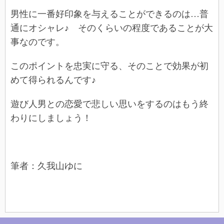
男性に一番好印象を与えることができるのは…普
通にオシャレ♪ そのくらいの程度であることが大
事なのです。
このポイントを忠実に守る、そのことで効果が初
めて得られるんです♪
遊び人男との恋愛で悲しい思いをするのはもう終
わりにしましょう！
筆者：久我山ゆに