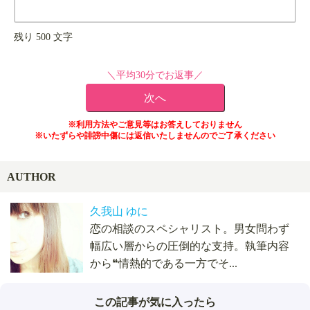
残り
500
文字
＼平均30分でお返事／
※利用方法やご意見等はお答えしておりません
※いたずらや誹謗中傷には返信いたしませんのでご了承ください
AUTHOR
久我山 ゆに
恋の相談のスペシャリスト。男女問わず
幅広い層からの圧倒的な支持。執筆内容
から❝情熱的である一方でそ...
この記事が気に入ったら