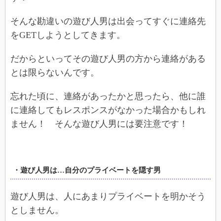
そんな勘違いの遊び人男は出会ってすぐに連絡先
をGETしようとしてきます。
だからといってその遊び人男の方から連絡がある
とは限らないんです。
忘れた頃に、連絡があったかと思ったら、他に誰
に連絡してもレスポンスがなかった場合かもしれ
ません！ そんな遊び人男には要注意です！
・遊び人男は…自分のプライベートを隠す男
遊び人男は、人にあまりプライベートを明かそう
としません。