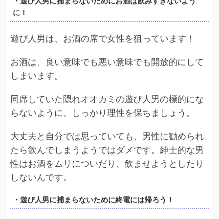
・遊び人男に捕まらないためにお酒は飲みすぎないよう
に！
遊び人男は、お酒の席で女性を狙っています！
お酒は、良い意味でも悪い意味でも開放的にして
しまいます。
同席していた隠れオオカミの遊び人男の標的にな
らないように、しっかり理性を保ちましょう。
大丈夫と自分では思っていても、男性に勧められ
たら飲んでしまうようではダメです。紳士的な男
性はお酒をムリについだり、飲ませようとしたり
しないんです。
・遊び人男に捕まらないために終電には帰ろう！