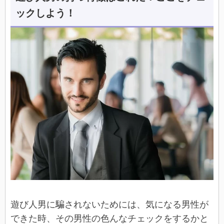
ックしよう！
遊び人男に騙されないためには、気になる男性が
できた時、その男性の色んなチェックをするかと