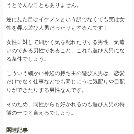
うとそんなこともありません。
逆に見た目はイケメンという訳でなくても実は女
性を弄ぶ遊び人男だったりもするんです！
女性に対して細かく気を配れたりする男性、気遣
いのできる男性であること、これも遊び人男にな
る条件でしょう。
こういう細かい神経の持ち主の遊び人男は、恋愛
だけでなく仕事などでも同じように気配りや目配
りができたりする男性なんです。
そのため、同性からも好かれるのも遊び人男の特
徴の一つと言えるでしょう。
関連記事