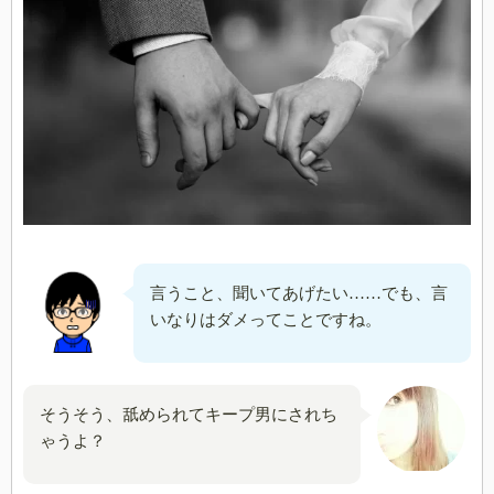
言うこと、聞いてあげたい……でも、言
いなりはダメってことですね。
そうそう、舐められてキープ男にされち
ゃうよ？