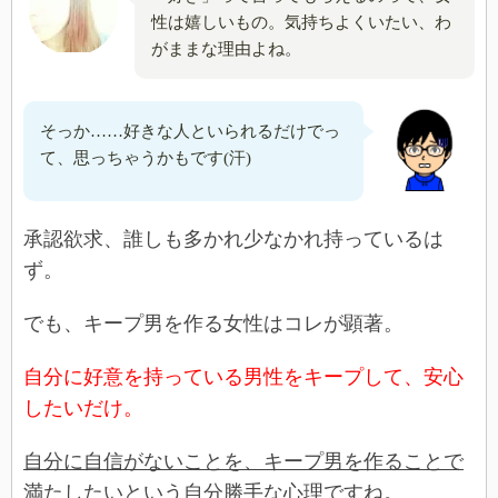
性は嬉しいもの。気持ちよくいたい、わ
がままな理由よね。
そっか……好きな人といられるだけでっ
て、思っちゃうかもです(汗)
承認欲求、誰しも多かれ少なかれ持っているは
ず。
でも、キープ男を作る女性はコレが顕著。
自分に好意を持っている男性をキープして、安心
したいだけ。
自分に自信がないことを、キープ男を作ることで
満たしたいという自分勝手な心理ですね。