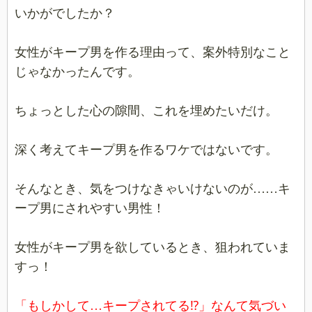
いかがでしたか？
女性がキープ男を作る理由って、案外特別なこと
じゃなかったんです。
ちょっとした心の隙間、これを埋めたいだけ。
深く考えてキープ男を作るワケではないです。
そんなとき、気をつけなきゃいけないのが……キ
ープ男にされやすい男性！
女性がキープ男を欲しているとき、狙われていま
すっ！
「もしかして…キープされてる⁉」なんて気づい