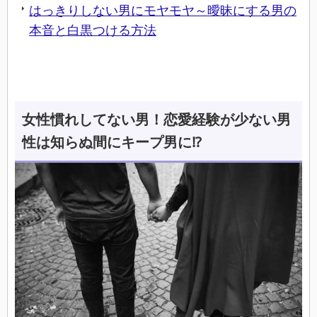
はっきりしない男にモヤモヤ～曖昧にする男の
本音と白黒つける方法
女性慣れしてない男！恋愛経験が少ない男
性は知らぬ間にキープ男に⁉