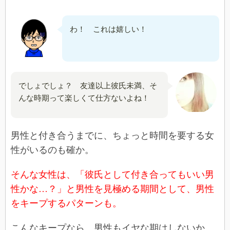
わ！ これは嬉しい！
でしょでしょ？ 友達以上彼氏未満、そ
んな時期って楽しくて仕方ないよね！
男性と付き合うまでに、ちょっと時間を要する女
性がいるのも確か。
そんな女性は、「彼氏として付き合ってもいい男
性かな…？」と男性を見極める期間として、男性
をキープするパターンも。
こんなキープなら、男性もイヤな期はしないか