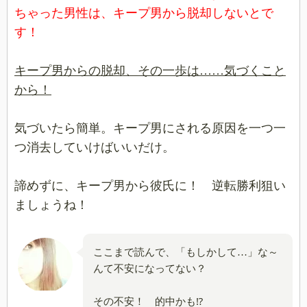
ちゃった男性は、キープ男から脱却しないとで
す！
キープ男からの脱却、その一歩は……気づくこと
から！
気づいたら簡単。キープ男にされる原因を一つ一
つ消去していけばいいだけ。
諦めずに、キープ男から彼氏に！ 逆転勝利狙い
ましょうね！
ここまで読んで、「もしかして…」な～
んて不安になってない？
その不安！ 的中かも⁉