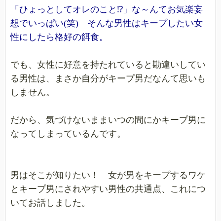
「ひょっとしてオレのこと⁉」な～んてお気楽妄
想でいっぱい(笑) そんな男性はキープしたい女
性にしたら格好の餌食。
でも、女性に好意を持たれていると勘違いしてい
る男性は、まさか自分がキープ男だなんて思いも
しません。
だから、気づけないままいつの間にかキープ男に
なってしまっているんです。
男はそこが知りたい！ 女が男をキープするワケ
とキープ男にされやすい男性の共通点、これにつ
いてお話しました。