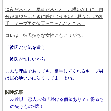
深夜だろうと、早朝だろうと、お構いなしに、自
分が遊びたいときに呼び出せるいい暇つぶしの相
手、キープ男の位置ってそんなところ。
コレは、彼氏持ちな女性にもアリがち。
「彼氏だと気を遣う」
「彼氏が忙しいから」
こんな理由であっても、相手してくれるキープ男
は居心地いいに決まってますよね。
関連記事
友達以上恋人未満「続ける価値あり？」得るも
の失うもの9選！