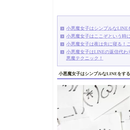
小悪魔女子はシンプルなLIN
小悪魔女子はここぞという時
小悪魔女子は夜は先に寝る！
小悪魔女子はLINEの返信代
悪魔テクニック！
小悪魔女子はシンプルなLINEをす