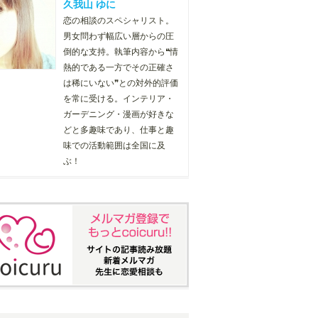
久我山 ゆに
恋の相談のスペシャリスト。
男女問わず幅広い層からの圧
倒的な支持。執筆内容から❝情
熱的である一方でその正確さ
は稀にいない❞との対外的評価
を常に受ける。インテリア・
ガーデニング・漫画が好きな
どと多趣味であり、仕事と趣
味での活動範囲は全国に及
ぶ！