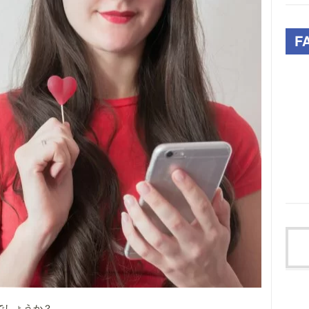
のでしょうか？