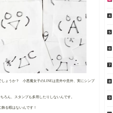
でしょうか？ 小悪魔女子のLINEは意外や意外、実にシンプ
もちろん、スタンプも多用したりしないんです。
テに飾る暇はないんです！