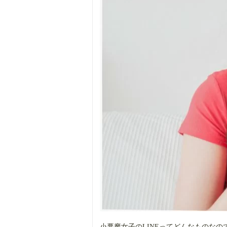
小悪魔女子のLINEってどんなものな