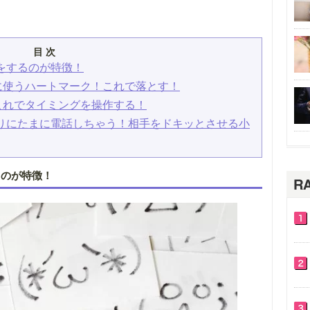
目 次
Eをするのが特徴！
に使うハートマーク！これで落とす！
これでタイミングを操作する！
わりにたまに電話しちゃう！相手をドキッとさせる小
るのが特徴！