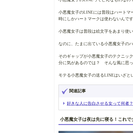
小悪魔女子のLINEには普段はハート
時にしかハートマークは使わないんで
小悪魔女子は普段は絵文字をあまり使
なのに、たまに出ている小悪魔女子の
そのギャップが小悪魔女子のテクニッ
分に気があるのでは？ そんな風に思
モテる小悪魔女子の送るLINEはいざ
関連記事
好きな人に告白させる女って何者？
小悪魔女子は夜は先に寝る！これで