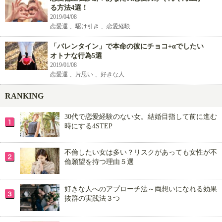
る方法4選！
2019/04/08
恋愛運 、駆け引き 、恋愛経験
「バレンタイン」で本命の彼にチョコ+αでしたい
オトナな行為5選
2019/01/08
恋愛運 、片思い 、好きな人
RANKING
30代で恋愛経験のない女。結婚目指して前に進む
時にする4STEP
不倫したい女は多い？リスクがあっても女性が不
倫願望を持つ理由５選
好きな人へのアプローチ法～両想いになれる効果
抜群の実践法３つ