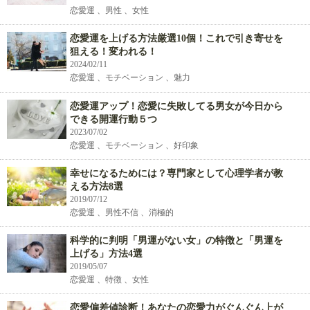
恋愛運 、男性 、女性
恋愛運を上げる方法厳選10個！これで引き寄せを
狙える！変われる！
2024/02/11
恋愛運 、モチベーション 、魅力
恋愛運アップ！恋愛に失敗してる男女が今日から
できる開運行動５つ
2023/07/02
恋愛運 、モチベーション 、好印象
幸せになるためには？専門家として心理学者が教
える方法8選
2019/07/12
恋愛運 、男性不信 、消極的
科学的に判明「男運がない女」の特徴と「男運を
上げる」方法4選
2019/05/07
恋愛運 、特徴 、女性
恋愛偏差値診断！あなたの恋愛力がぐんぐん上が