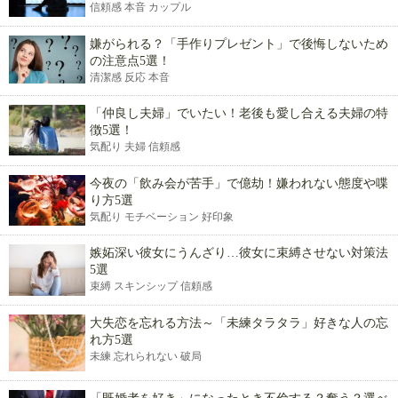
信頼感 本音 カップル
嫌がられる？「手作りプレゼント」で後悔しないため
の注意点5選！
清潔感 反応 本音
「仲良し夫婦」でいたい！老後も愛し合える夫婦の特
徴5選！
気配り 夫婦 信頼感
今夜の「飲み会が苦手」で億劫！嫌われない態度や喋
り方5選
気配り モチベーション 好印象
嫉妬深い彼女にうんざり…彼女に束縛させない対策法
5選
束縛 スキンシップ 信頼感
大失恋を忘れる方法～「未練タラタラ」好きな人の忘
れ方5選
未練 忘れられない 破局