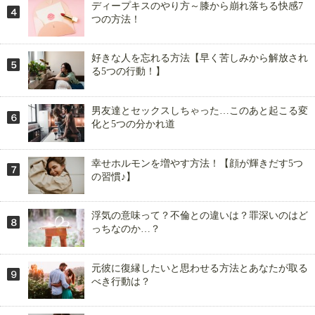
ディープキスのやり方～膝から崩れ落ちる快感7
つの方法！
好きな人を忘れる方法【早く苦しみから解放され
る5つの行動！】
男友達とセックスしちゃった…このあと起こる変
化と5つの分かれ道
幸せホルモンを増やす方法！【顔が輝きだす5つ
の習慣♪】
浮気の意味って？不倫との違いは？罪深いのはど
っちなのか…？
元彼に復縁したいと思わせる方法とあなたが取る
べき行動は？