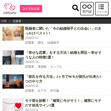
専門家
ジャンル
TOP
>
恋愛運
既婚者に聞いた「今の結婚相手との出会い」のき
っかけベスト5！
2026/07/15
恋愛運 、婚活 、結婚相手
「幸せな恋愛」をする方法！結婚も間近～幸せそ
うな人の特徴5選！
2026/07/14
恋愛運 、価値観 、カップル
「彼氏を作る方法」2ヶ月で96％が彼氏が出来た5
つのやり方
2026/05/30
恋愛運 、女子力 、好印象
モテ期を診断！「確実に今がそう！」確実にモテ
だす前兆サイン3選
2025/12/11