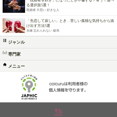
「既婚者を好き」になったとき不倫する？奪う？選べ
る選択肢5選！
既婚者 片思い 好きな人
「失恋して寂しい」とき…苦しい孤独な気持ちから抜
け出す方法5選
未練 忘れられない 破局
ジャンル
専門家
メニュー