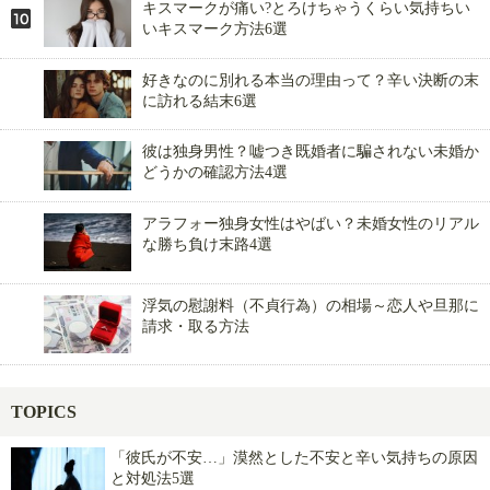
キスマークが痛い?とろけちゃうくらい気持ちい
いキスマーク方法6選
好きなのに別れる本当の理由って？辛い決断の末
に訪れる結末6選
彼は独身男性？嘘つき既婚者に騙されない未婚か
どうかの確認方法4選
アラフォー独身女性はやばい？未婚女性のリアル
な勝ち負け末路4選
浮気の慰謝料（不貞行為）の相場～恋人や旦那に
請求・取る方法
TOPICS
「彼氏が不安…」漠然とした不安と辛い気持ちの原因
と対処法5選