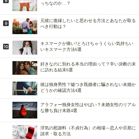
っちなのか…？
元彼に復縁したいと思わせる方法とあなたが取る
べき行動は？
キスマークが痛い?とろけちゃうくらい気持ちい
いキスマーク方法6選
好きなのに別れる本当の理由って？辛い決断の末
に訪れる結末6選
彼は独身男性？嘘つき既婚者に騙されない未婚か
どうかの確認方法4選
アラフォー独身女性はやばい？未婚女性のリアル
な勝ち負け末路4選
浮気の慰謝料（不貞行為）の相場～恋人や旦那に
請求・取る方法