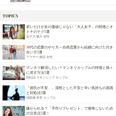
TOPICS
若いだけが女の価値じゃない「大人女子」の特徴とオ
トナのテク5選
女子力 魅力 女性
30代の恋愛のやり方～自然恋愛から結婚に向けた付き
合い方5選
アラサー 婚活 女性
マンネリ解消したい？マンネリカップルの特徴と熱々
に戻す方法5選
別れ話 スキンシップ カップル
「彼氏が不安…」漠然とした不安と辛い気持ちの原因
と対処法5選
信頼感 本音 カップル
嫌がられる？「手作りプレゼント」で後悔しないため
の注意点5選！