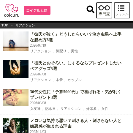
専門家
ジャンル
TOP
>
リアクション
「彼氏が泣く」どうしたらいい？泣き虫男へ上手
な慰め方8選
2026/07/19
リアクション 、気配り 、男性
「彼氏とおそろい」にするならプレゼントしたい
ペアグッズ5選
2026/07/08
リアクション 、本音 、カップル
30代女性に「予算5000円」で喜ばれる・気が利く
プレゼント3選
2026/03/08
女友達 、記念日 、リアクション 、好印象 、女性
メロいは気持ち悪い？刺さる人・刺さらない人と
嫌悪感が生まれる理由
2025/11/03