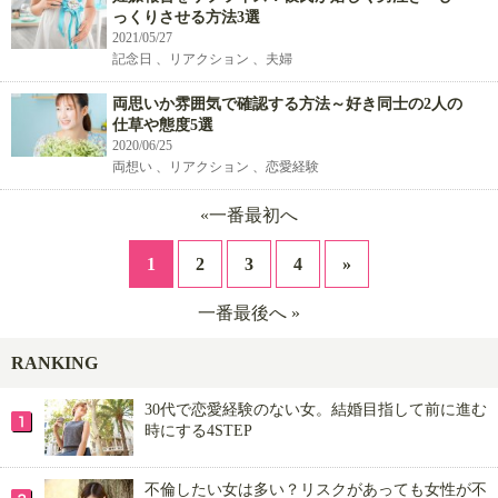
っくりさせる方法3選
2021/05/27
記念日 、リアクション 、夫婦
両思いか雰囲気で確認する方法～好き同士の2人の
仕草や態度5選
2020/06/25
両想い 、リアクション 、恋愛経験
«一番最初へ
1
2
3
4
»
一番最後へ »
RANKING
30代で恋愛経験のない女。結婚目指して前に進む
時にする4STEP
不倫したい女は多い？リスクがあっても女性が不