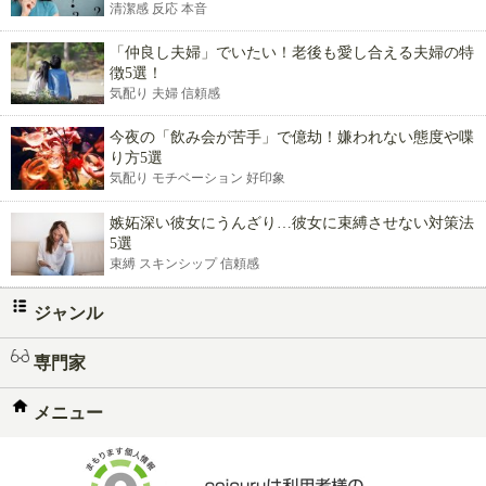
清潔感 反応 本音
「仲良し夫婦」でいたい！老後も愛し合える夫婦の特
徴5選！
気配り 夫婦 信頼感
今夜の「飲み会が苦手」で億劫！嫌われない態度や喋
り方5選
気配り モチベーション 好印象
嫉妬深い彼女にうんざり…彼女に束縛させない対策法
5選
束縛 スキンシップ 信頼感
ジャンル
専門家
メニュー