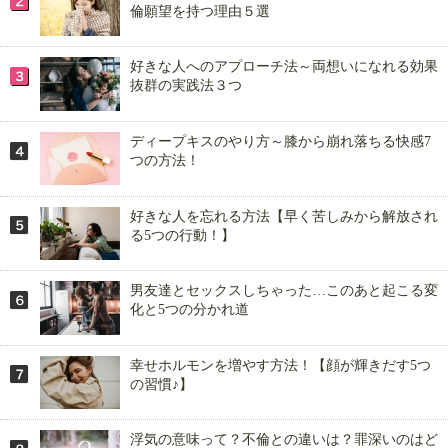
倫願望を持つ理由５選
好きな人へのアプローチ法～両想いになれる効果
抜群の実践法３つ
ディープキスのやり方～膝から崩れ落ちる快感7
つの方法！
好きな人を忘れる方法【早く苦しみから解放され
る5つの行動！】
男友達とセックスしちゃった…このあと起こる変
化と5つの分かれ道
幸せホルモンを増やす方法！【顔が輝きだす5つ
の習慣♪】
浮気の意味って？不倫との違いは？罪深いのはど