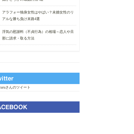
アラフォー独身女性はやばい？未婚女性のリ
アルな勝ち負け末路4選
浮気の慰謝料（不貞行為）の相場～恋人や旦
那に請求・取る方法
_curuさんのツイート