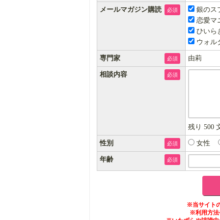
メールマガジン購読
銀のス
必須
恋愛マ
ひいら
ウォル
専門家
由莉
必須
相談内容
必須
残り
500
性別
女性
必須
年齢
必須
※当サイト
※利用方法