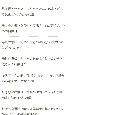
男友達とセックスしちゃった…このあと起こ
る変化と5つの分かれ道
幸せホルモンを増やす方法！【顔が輝きだす5
つの習慣♪】
浮気の意味って？不倫との違いは？罪深いの
はどっちなのか…？
元彼に復縁したいと思わせる方法とあなたが
取るべき行動は？
キスマークが痛い?とろけちゃうくらい気持ち
いいキスマーク方法6選
好きなのに別れる本当の理由って？辛い決断
の末に訪れる結末6選
彼は独身男性？嘘つき既婚者に騙されない未
婚かどうかの確認方法4選