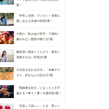
選！
「仲良し夫婦」でいたい！老後も
愛し合える夫婦の特徴5選！
今夜の「飲み会が苦手」で億劫！
嫌われない態度や喋り方5選
嫉妬深い彼女にうんざり…彼女に
束縛させない対策法5選
大失恋を忘れる方法～「未練タラ
タラ」好きな人の忘れ方5選
「既婚者を好き」になったとき不
倫する？奪う？選べる選択肢5選！
「失恋して寂しい」とき…苦しい