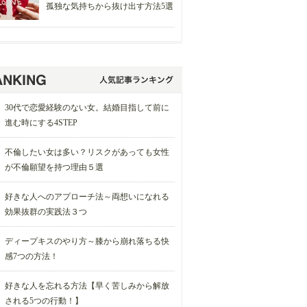
孤独な気持ちから抜け出す方法5選
30代で恋愛経験のない女。結婚目指して前に
進む時にする4STEP
不倫したい女は多い？リスクがあっても女性
が不倫願望を持つ理由５選
好きな人へのアプローチ法～両想いになれる
効果抜群の実践法３つ
ディープキスのやり方～膝から崩れ落ちる快
感7つの方法！
好きな人を忘れる方法【早く苦しみから解放
される5つの行動！】