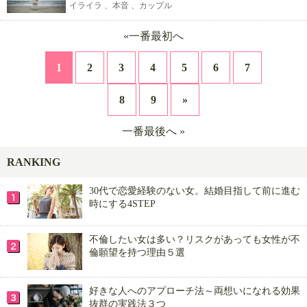
イライラ 、本音 、カップル
«一番最初へ
1
2
3
4
5
6
7
8
9
»
一番最後へ »
RANKING
30代で恋愛経験のない女。結婚目指して前に進む
時にする4STEP
不倫したい女は多い？リスクがあっても女性が不
倫願望を持つ理由５選
好きな人へのアプローチ法～両想いになれる効果
抜群の実践法３つ