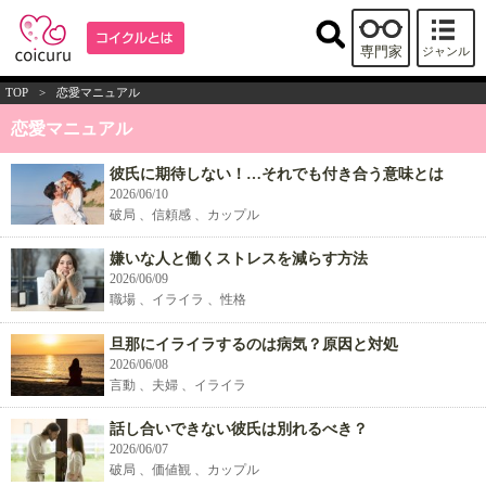
専門家
ジャンル
TOP
>
恋愛マニュアル
恋愛マニュアル
彼氏に期待しない！…それでも付き合う意味とは
2026/06/10
破局 、信頼感 、カップル
嫌いな人と働くストレスを減らす方法
2026/06/09
職場 、イライラ 、性格
旦那にイライラするのは病気？原因と対処
2026/06/08
言動 、夫婦 、イライラ
話し合いできない彼氏は別れるべき？
2026/06/07
破局 、価値観 、カップル