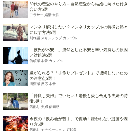
30代の恋愛のやり方～自然恋愛から結婚に向けた付き
合い方5選
アラサー 婚活 女性
マンネリ解消したい？マンネリカップルの特徴と熱々
に戻す方法5選
別れ話 スキンシップ カップル
「彼氏が不安…」漠然とした不安と辛い気持ちの原因
と対処法5選
信頼感 本音 カップル
嫌がられる？「手作りプレゼント」で後悔しないため
の注意点5選！
清潔感 反応 本音
「仲良し夫婦」でいたい！老後も愛し合える夫婦の特
徴5選！
気配り 夫婦 信頼感
今夜の「飲み会が苦手」で億劫！嫌われない態度や喋
り方5選
気配り モチベーション 好印象