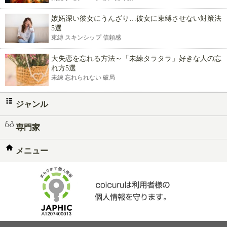
嫉妬深い彼女にうんざり…彼女に束縛させない対策法
5選
束縛 スキンシップ 信頼感
大失恋を忘れる方法～「未練タラタラ」好きな人の忘
れ方5選
未練 忘れられない 破局
ジャンル
専門家
メニュー