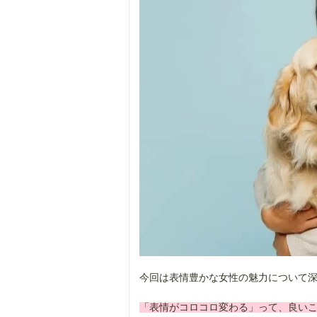
今回は表情豊かな女性の魅力について
「表情がコロコロ変わる」って、良い