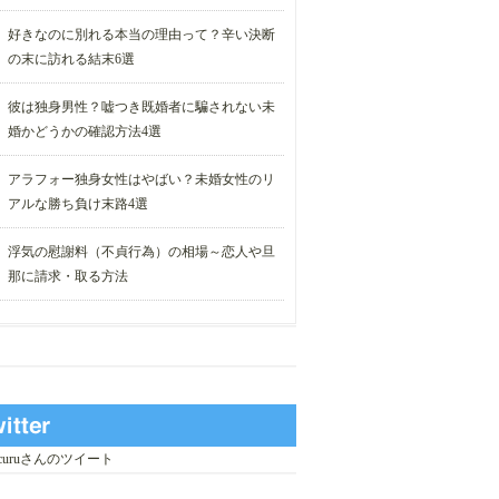
好きなのに別れる本当の理由って？辛い決断
の末に訪れる結末6選
彼は独身男性？嘘つき既婚者に騙されない未
婚かどうかの確認方法4選
アラフォー独身女性はやばい？未婚女性のリ
アルな勝ち負け末路4選
浮気の慰謝料（不貞行為）の相場～恋人や旦
那に請求・取る方法
_curuさんのツイート