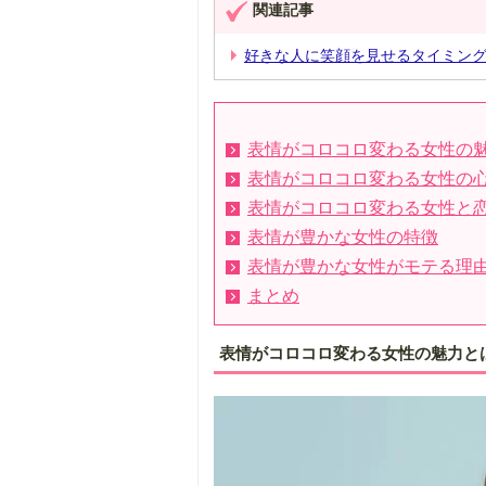
関連記事
好きな人に笑顔を見せるタイミング
表情がコロコロ変わる女性の
表情がコロコロ変わる女性の
表情がコロコロ変わる女性と
表情が豊かな女性の特徴
表情が豊かな女性がモテる理
まとめ
表情がコロコロ変わる女性の魅力と