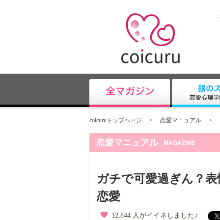
coicuruトップページ
>
恋愛マニュアル
>
ガチで可愛過ぎん？表
恋愛
12,844 人がイイネしました♪