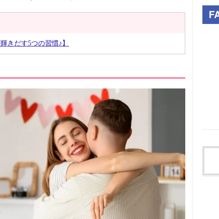
輝きだす5つの習慣♪】