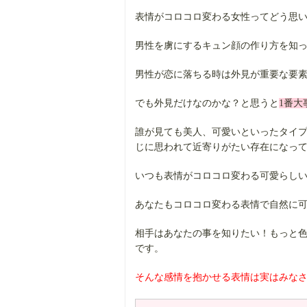
表情がコロコロ変わる女性ってどう思
男性を虜にするキュン顔の作り方を知
男性が恋に落ちる時は外見が重要な要
でも外見だけなのかな？と思うと
1番大
誰が見ても美人、可愛いといったタイ
じに思われて近寄りがたい存在になっ
いつも表情がコロコロ変わる可愛らし
あなたもコロコロ変わる表情で自然に
相手はあなたの事を知りたい！もっと
です。
そんな感情を抱かせる表情は実はみな