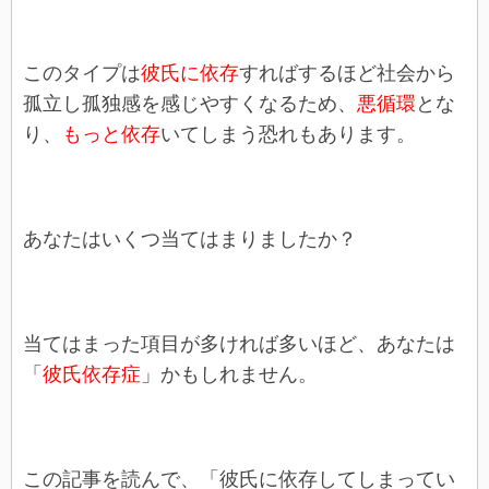
このタイプは
彼氏に依存
すればするほど社会から
孤立し孤独感を感じやすくなるため、
悪循環
とな
り、
もっと依存
いてしまう恐れもあります。
あなたはいくつ当てはまりましたか？
当てはまった項目が多ければ多いほど、あなたは
「
彼氏依存症
」かもしれません。
この記事を読んで、「彼氏に依存してしまってい