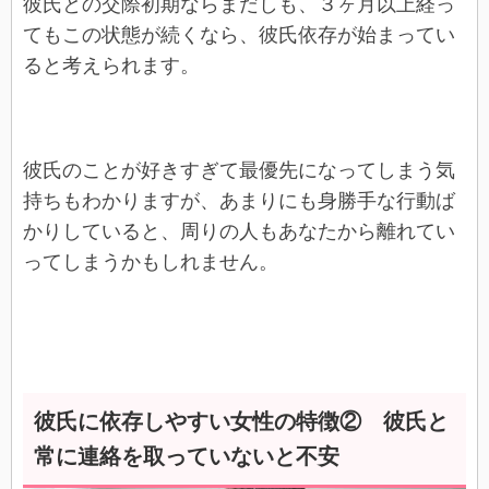
彼氏との交際初期ならまだしも、３ヶ月以上経っ
てもこの状態が続くなら、彼氏依存が始まってい
ると考えられます。
彼氏のことが好きすぎて最優先になってしまう気
持ちもわかりますが、あまりにも身勝手な行動ば
かりしていると、周りの人もあなたから離れてい
ってしまうかもしれません。
彼氏に依存しやすい女性の特徴② 彼氏と
常に連絡を取っていないと不安