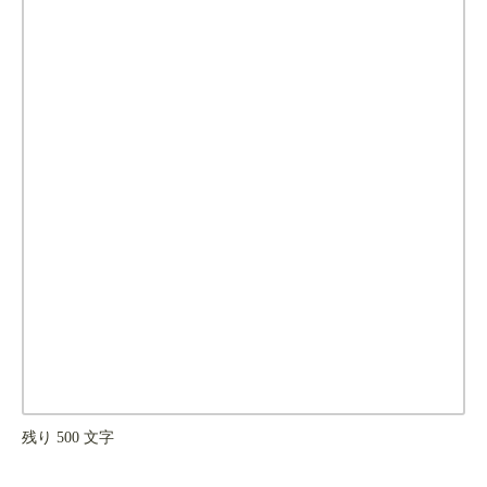
027
本日
人が相談済！
残り
500
文字
ここをタップして、由莉に相談!!