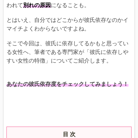
われて
別れの原因
になることも。
とはいえ、自分ではどこからが彼氏依存なのかイ
マイチよくわからないですよね。
そこで今回は、彼氏に依存してるかもと思ってい
る女性へ、筆者である専門家が「彼氏に依存しや
すい女性の特徴」についてご紹介します。
あなたの彼氏依存度をチェックしてみましょう！
目 次