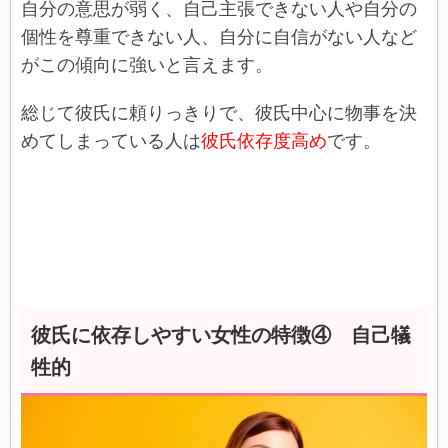
自分の意思が弱く、自己主張できない人や自分の
個性を尊重できない人、自分に自信がない人など
がこの傾向に強いと言えます。
総じて彼氏に頼りっきりで、彼氏中心に物事を決
めてしまっている人は
彼氏依存度高め
です。
彼氏に依存しやすい女性の特徴④ 自己犠
牲的