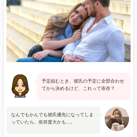
予定組むとき、彼氏の予定に全部合わせ
てから決めるけど、これって依存？
なんでもかんでも彼氏優先になってしま
っていたら、依存度大かも…。