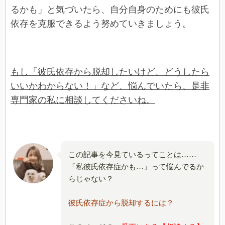
るかも」と気づいたら、自分自身のためにも彼氏
依存を克服できるよう努めていきましょう。
もし「彼氏依存から脱却したいけど、どうしたら
いいかわからない！」など、悩んでいたら、是非
専門家の私に相談してくださいね。
この記事を今見ているってことは……
「私彼氏依存症かも…」って悩んでるか
らじゃない？
彼氏依存症から脱却するには？