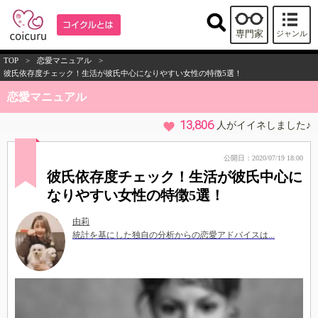
専門家
ジャンル
TOP
>
恋愛マニュアル
>
彼氏依存度チェック！生活が彼氏中心になりやすい女性の特徴5選！
恋愛マニュアル
13,806
人がイイネしました♪
公開日：2020/07/19 18:00
彼氏依存度チェック！生活が彼氏中心に
なりやすい女性の特徴5選！
由莉
統計を基にした独自の分析からの恋愛アドバイスは...