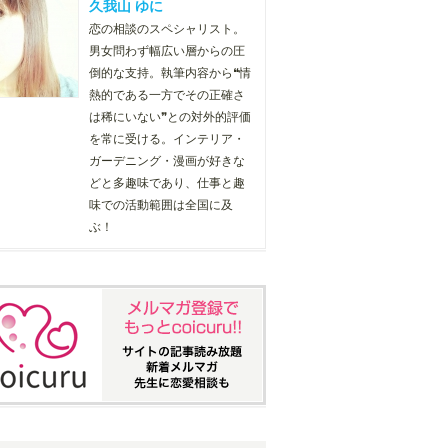
久我山 ゆに
恋の相談のスペシャリスト。
男女問わず幅広い層からの圧
倒的な支持。執筆内容から❝情
熱的である一方でその正確さ
は稀にいない❞との対外的評価
を常に受ける。インテリア・
ガーデニング・漫画が好きな
どと多趣味であり、仕事と趣
味での活動範囲は全国に及
ぶ！