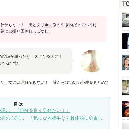
くわからない！ 男と女は全く別の生き物だっていうけ
言葉には振り回されっぱなし。
の喧嘩が減ったり、気になる人に上
しれないね。
にが、女には理解できない！ 謎だらけの男の心理をまとめて
目 次
心理…、「自分を良く見せたい！」
の男の心理…、「気になる相手なら具体的に約束し