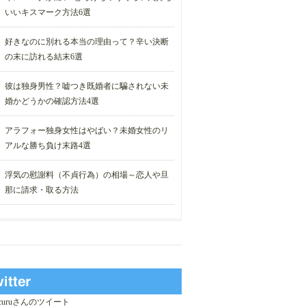
いいキスマーク方法6選
好きなのに別れる本当の理由って？辛い決断
の末に訪れる結末6選
彼は独身男性？嘘つき既婚者に騙されない未
婚かどうかの確認方法4選
アラフォー独身女性はやばい？未婚女性のリ
アルな勝ち負け末路4選
浮気の慰謝料（不貞行為）の相場～恋人や旦
那に請求・取る方法
_curuさんのツイート