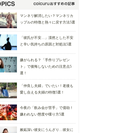
マンネリ解消したい？マンネリカ
ップルの特徴と熱々に戻す方法5選
「彼氏が不安…」漠然とした不安
と辛い気持ちの原因と対処法5選
嫌がられる？「手作りプレゼン
ト」で後悔しないための注意点5
選！
「仲良し夫婦」でいたい！老後も
愛し合える夫婦の特徴5選！
今夜の「飲み会が苦手」で億劫！
嫌われない態度や喋り方5選
嫉妬深い彼女にうんざり…彼女に