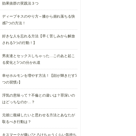
効果抜群の実践法３つ
ディープキスのやり方～膝から崩れ落ちる快
感7つの方法！
好きな人を忘れる方法【早く苦しみから解放
される5つの行動！】
男友達とセックスしちゃった…このあと起こ
る変化と5つの分かれ道
幸せホルモンを増やす方法！【顔が輝きだす5
つの習慣♪】
浮気の意味って？不倫との違いは？罪深いの
はどっちなのか…？
元彼に復縁したいと思わせる方法とあなたが
取るべき行動は？
キスマークが痛い?とろけちゃうくらい気持ち