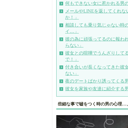
何もできない女に惹かれる男
メールやLINEを返してくれ
か！」
相談しても乗り気じゃない時
イ…」
彼の為に頑張ってるのに報わ
らない」
彼女との喧嘩でうんざりして
で！」
付き合いが長くなってきた彼
ない」
夜のデートばかり誘ってくる
彼女を家族や友達に紹介する
些細な事で嘘をつく時の男の心理…