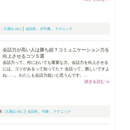
門家：
久我山 ゆに
│
会話術
、
好印象
、
テクニック
会話力が高い人は勝ち組？コミュニケーション力を
向上させるコツ５選
会話力って、何においても重要な力。会話力を向上させる
には、コツがあるって知ってた？ 会話って、難しいですよ
ね……。わたしも会話力低いと思うんです。...
続きを読む ≫
門家：
久我山 ゆに
│
会話術
、
印象
、
テクニック