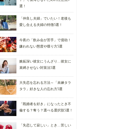
選！
「仲良し夫婦」でいたい！老後も
愛し合える夫婦の特徴5選！
今夜の「飲み会が苦手」で億劫！
嫌われない態度や喋り方5選
嫉妬深い彼女にうんざり…彼女に
束縛させない対策法5選
大失恋を忘れる方法～「未練タラ
タラ」好きな人の忘れ方5選
「既婚者を好き」になったとき不
倫する？奪う？選べる選択肢5選！
「失恋して寂しい」とき…苦しい