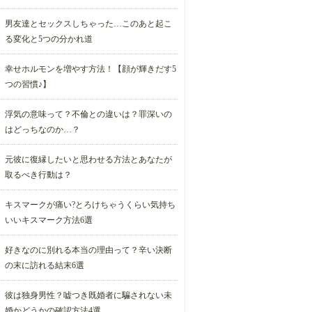
男友達とセックスしちゃった…このあと起こ
る変化と5つの分かれ道
幸せホルモンを増やす方法！【顔が輝きだす5
つの習慣♪】
浮気の意味って？不倫との違いは？罪深いの
はどっちなのか…？
元彼に復縁したいと思わせる方法とあなたが
取るべき行動は？
キスマークが痛い?とろけちゃうくらい気持ち
いいキスマーク方法6選
好きなのに別れる本当の理由って？辛い決断
の末に訪れる結末6選
彼は独身男性？嘘つき既婚者に騙されない未
婚かどうかの確認方法4選