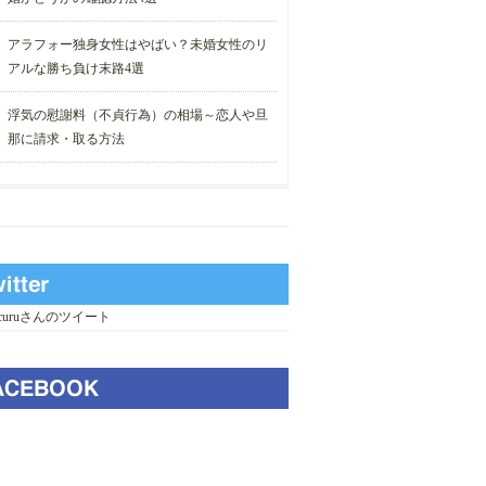
アラフォー独身女性はやばい？未婚女性のリ
アルな勝ち負け末路4選
浮気の慰謝料（不貞行為）の相場～恋人や旦
那に請求・取る方法
_curuさんのツイート