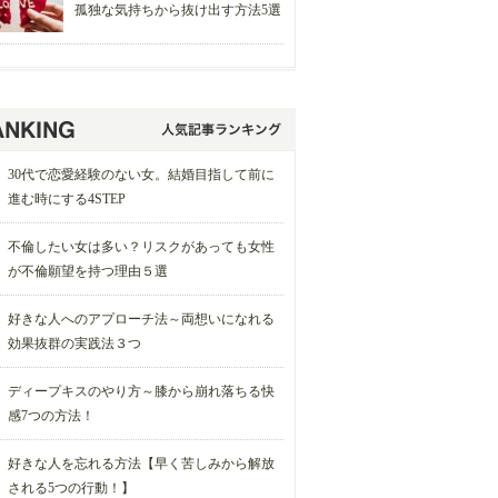
孤独な気持ちから抜け出す方法5選
30代で恋愛経験のない女。結婚目指して前に
進む時にする4STEP
不倫したい女は多い？リスクがあっても女性
が不倫願望を持つ理由５選
好きな人へのアプローチ法～両想いになれる
効果抜群の実践法３つ
ディープキスのやり方～膝から崩れ落ちる快
感7つの方法！
好きな人を忘れる方法【早く苦しみから解放
される5つの行動！】