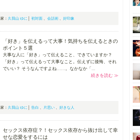
専門家：
久我山 ゆに
│
初対面
、
会話術
、
好印象
「好き」を伝えるって大事！気持ちを伝えるときの
ポイント５選
大事な人に「好き」って伝えること、できていますか？
「好き」って伝えるって大事なこと。伝えずに後悔、それ
でいい？ そうなんですよね……。なかなか「...
続きを読む ≫
専門家：
久我山 ゆに
│
告白
、
片思い
、
好きな人
セックス依存症？！セックス依存から抜け出して幸
せな恋愛をするには