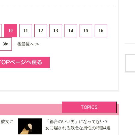
11
12
13
14
15
16
10
≫
一番最後へ ≫
…彼女に
「都合のいい男」になってない？
女に騙される残念な男性の特徴4選