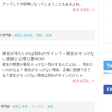
アップして大喧嘩になってしまうこともあるよね...
続きを読む ≫
9:00 専門家：
由莉
│
会話術
、
言動
、
夫婦
彼女が冷たいのは別れのサイン？～彼女がそっけな
い原因と心理12選
NEW!
彼女の態度が最近そっけない気がするんだよね…。別れた
いのかなぁ？ 彼女がそっけない理由、正確に把握できて
@coi
る？彼女がそっけない理由は別れのサインだけじゃ...
続きを読む ≫
:00 専門家：
由莉
│
本音
、
カップル
、
女性