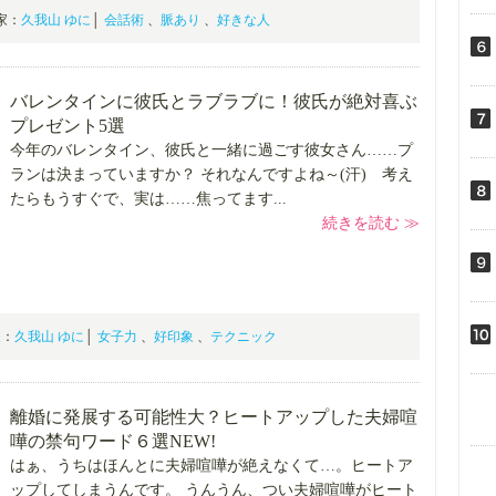
門家：
久我山 ゆに
│
会話術
、
脈あり
、
好きな人
バレンタインに彼氏とラブラブに！彼氏が絶対喜ぶ
プレゼント5選
今年のバレンタイン、彼氏と一緒に過ごす彼女さん……プ
ランは決まっていますか？ それなんですよね～(汗) 考え
たらもうすぐで、実は……焦ってます...
続きを読む ≫
門家：
久我山 ゆに
│
女子力
、
好印象
、
テクニック
離婚に発展する可能性大？ヒートアップした夫婦喧
嘩の禁句ワード６選
NEW!
はぁ、うちはほんとに夫婦喧嘩が絶えなくて…。ヒートア
ップしてしまうんです。 うんうん、つい夫婦喧嘩がヒート