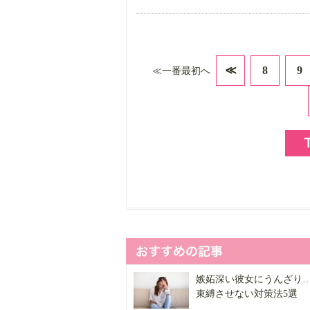
≪
8
9
≪一番最初へ
嫉妬深い彼女にうんざり
束縛させない対策法5選