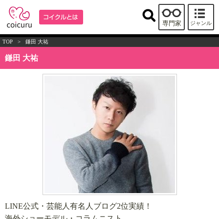
専門家
ジャンル
TOP
>
鎌田 大祐
鎌田 大祐
LINE公式・芸能人有名人ブログ2位実績！
海外ショーモデル・コラムニスト