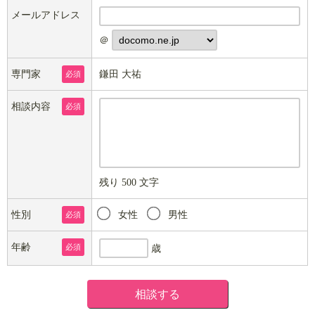
メールアドレス
＠
専門家
鎌田 大祐
必須
相談内容
必須
残り
500
文字
性別
女性
男性
必須
年齢
必須
歳