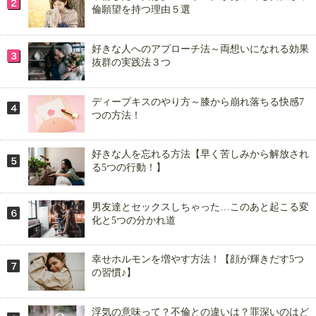
倫願望を持つ理由５選
好きな人へのアプローチ法～両想いになれる効果
抜群の実践法３つ
ディープキスのやり方～膝から崩れ落ちる快感7
つの方法！
好きな人を忘れる方法【早く苦しみから解放され
る5つの行動！】
男友達とセックスしちゃった…このあと起こる変
化と5つの分かれ道
幸せホルモンを増やす方法！【顔が輝きだす5つ
の習慣♪】
浮気の意味って？不倫との違いは？罪深いのはど