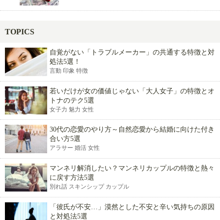
TOPICS
自覚がない「トラブルメーカー」の共通する特徴と対
処法5選！
言動 印象 特徴
若いだけが女の価値じゃない「大人女子」の特徴とオ
トナのテク5選
女子力 魅力 女性
30代の恋愛のやり方～自然恋愛から結婚に向けた付き
合い方5選
アラサー 婚活 女性
マンネリ解消したい？マンネリカップルの特徴と熱々
に戻す方法5選
別れ話 スキンシップ カップル
「彼氏が不安…」漠然とした不安と辛い気持ちの原因
と対処法5選