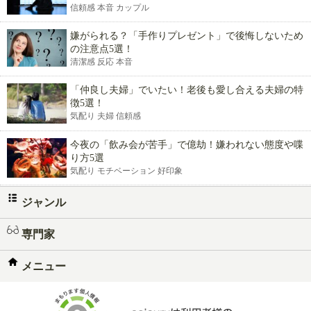
信頼感 本音 カップル
嫌がられる？「手作りプレゼント」で後悔しないため
の注意点5選！
清潔感 反応 本音
「仲良し夫婦」でいたい！老後も愛し合える夫婦の特
徴5選！
気配り 夫婦 信頼感
今夜の「飲み会が苦手」で億劫！嫌われない態度や喋
り方5選
気配り モチベーション 好印象
ジャンル
専門家
メニュー