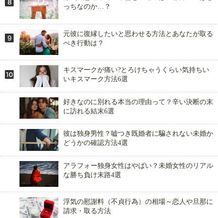
っちなのか…？
元彼に復縁したいと思わせる方法とあなたが取る
べき行動は？
キスマークが痛い?とろけちゃうくらい気持ちい
いキスマーク方法6選
好きなのに別れる本当の理由って？辛い決断の末
に訪れる結末6選
彼は独身男性？嘘つき既婚者に騙されない未婚か
どうかの確認方法4選
アラフォー独身女性はやばい？未婚女性のリアル
な勝ち負け末路4選
浮気の慰謝料（不貞行為）の相場～恋人や旦那に
請求・取る方法