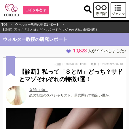
専門家
ジャンル
TOP
>
ウォルター教授の研究レポート
>
【診断】私って「ＳとＭ」どっち？サドとマゾそれぞれの特徴4選！
ウォルター教授の研究レポート
10,823
人がイイネしました♪
公開日：2018/06/01 12:00
更新日：2023/09/27 02:00
【診断】私って「ＳとＭ」どっち？サド
とマゾそれぞれの特徴4選！
久我山 ゆに
恋の相談のスペシャリスト。男女問わず幅広い層か...