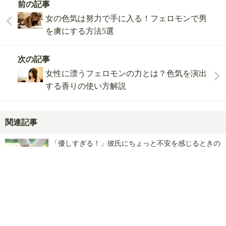
前の記事
女の色気は努力で手に入る！フェロモンで男
を虜にする方法5選
次の記事
女性に漂うフェロモンの力とは？色気を演出
する香りの使い方解説
023
本日
人が相談済！
関連記事
ここをタップして、久我山 ゆにに相談!!
「優しすぎる！」彼氏にちょっと不安を感じるときの
理由と対処法7選
おすすめ下着！25歳以上…劣化中の裸でも魅力的に見
える5つの下着
年下彼女が可愛い理由って？年上彼氏を虜にする相性
抜群の魅力５選