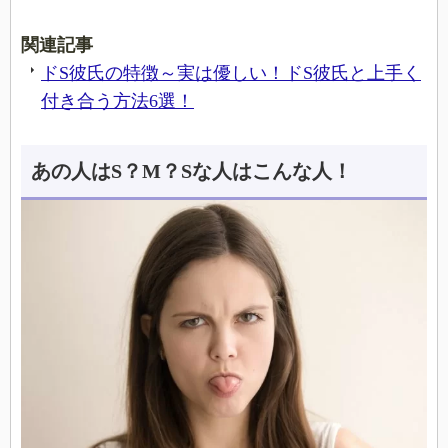
関連記事
ドS彼氏の特徴～実は優しい！ドS彼氏と上手く
付き合う方法6選！
あの人はS？M？Sな人はこんな人！