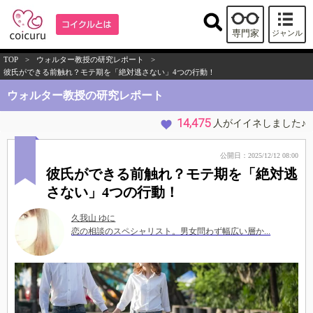
専門家
ジャンル
TOP
>
ウォルター教授の研究レポート
>
彼氏ができる前触れ？モテ期を「絶対逃さない」4つの行動！
ウォルター教授の研究レポート
14,475
人がイイネしました♪
公開日：2025/12/12 08:00
彼氏ができる前触れ？モテ期を「絶対逃
さない」4つの行動！
久我山 ゆに
恋の相談のスペシャリスト。男女問わず幅広い層か...