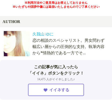
※利用方法やご意見等はお答えしておりません
※いたずらや誹謗中傷には返信いたしませんのでご了承ください
AUTHOR
久我山 ゆに
恋の相談のスペシャリスト。男女問わず
幅広い層からの圧倒的な支持。執筆内容
から❝情熱的である一方でそ...
この記事が気に入ったら
「イイネ」ボタンをクリック！
14,475 人がイイネしました♪
イイネする
032
本日
人が相談済！
ここをタップして、久我山 ゆにに相談!!