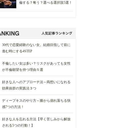
倫する？奪う？選べる選択肢5選！
30代で恋愛経験のない女。結婚目指して前に
進む時にする4STEP
不倫したい女は多い？リスクがあっても女性
が不倫願望を持つ理由５選
好きな人へのアプローチ法～両想いになれる
効果抜群の実践法３つ
ディープキスのやり方～膝から崩れ落ちる快
感7つの方法！
好きな人を忘れる方法【早く苦しみから解放
される5つの行動！】