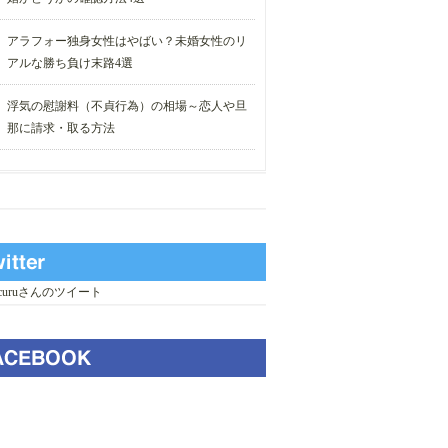
アラフォー独身女性はやばい？未婚女性のリ
アルな勝ち負け末路4選
浮気の慰謝料（不貞行為）の相場～恋人や旦
那に請求・取る方法
_curuさんのツイート