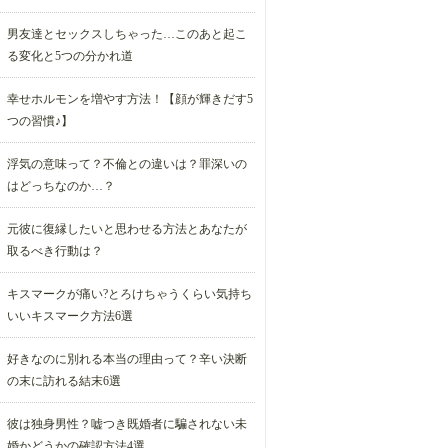
男友達とセックスしちゃった…このあと起こ
る変化と5つの分かれ道
幸せホルモンを増やす方法！【顔が輝きだす5
つの習慣♪】
浮気の意味って？不倫との違いは？罪深いの
はどっちなのか…？
元彼に復縁したいと思わせる方法とあなたが
取るべき行動は？
キスマークが痛い?とろけちゃうくらい気持ち
いいキスマーク方法6選
好きなのに別れる本当の理由って？辛い決断
の末に訪れる結末6選
彼は独身男性？嘘つき既婚者に騙されない未
婚かどうかの確認方法4選