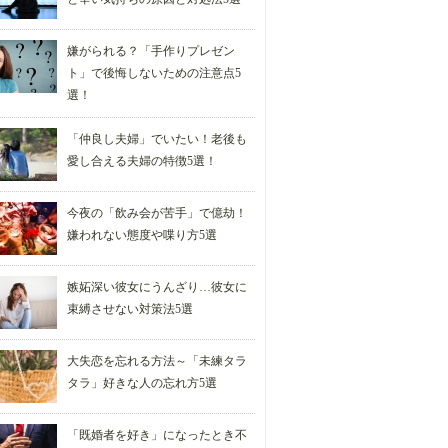
嫌がられる？「手作りプレゼン
ト」で後悔しないための注意点5
選！
「仲良し夫婦」でいたい！老後も
愛し合える夫婦の特徴5選！
今夜の「飲み会が苦手」で億劫！
嫌われない態度や喋り方5選
嫉妬深い彼女にうんざり…彼女に
束縛させない対策法5選
大失恋を忘れる方法～「未練タラ
タラ」好きな人の忘れ方5選
「既婚者を好き」になったとき不