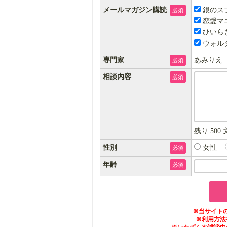
メールマガジン購読
銀のス
必須
恋愛マ
ひいら
ウォル
専門家
あみりえ
必須
相談内容
必須
残り
500
性別
女性
必須
年齢
必須
※当サイト
※利用方法