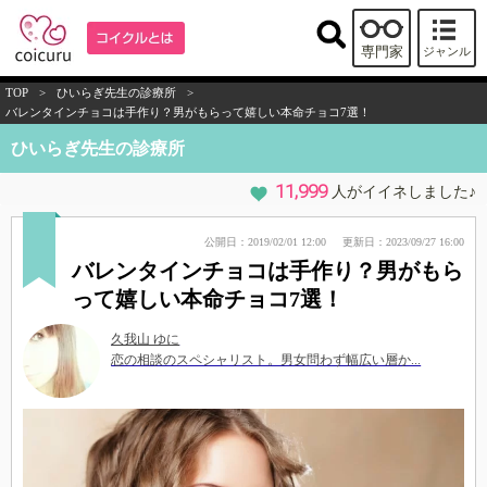
専門家
ジャンル
TOP
>
ひいらぎ先生の診療所
>
バレンタインチョコは手作り？男がもらって嬉しい本命チョコ7選！
ひいらぎ先生の診療所
11,999
人がイイネしました♪
公開日：2019/02/01 12:00
更新日：2023/09/27 16:00
バレンタインチョコは手作り？男がもら
って嬉しい本命チョコ7選！
久我山 ゆに
恋の相談のスペシャリスト。男女問わず幅広い層か...