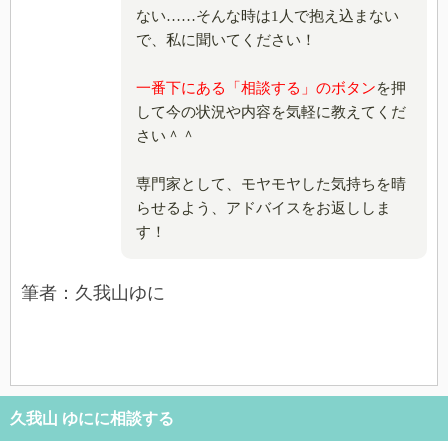
ない……そんな時は1人で抱え込まない
で、私に聞いてください！
一番下にある
「相談する」のボタン
を押
して今の状況や内容を気軽に教えてくだ
さい＾＾
専門家として、モヤモヤした気持ちを晴
らせるよう、アドバイスをお返ししま
す！
筆者：久我山ゆに
久我山 ゆにに相談する