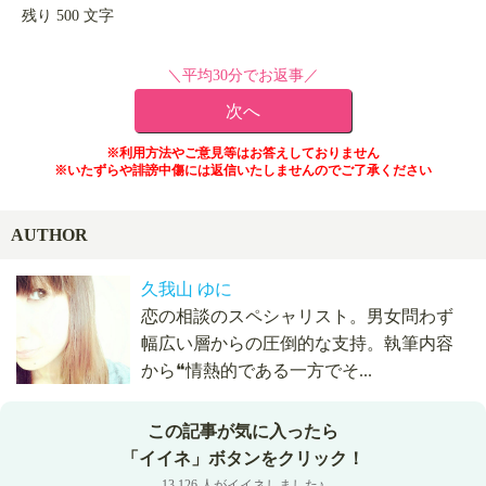
残り
500
文字
＼平均30分でお返事／
※利用方法やご意見等はお答えしておりません
※いたずらや誹謗中傷には返信いたしませんのでご了承ください
AUTHOR
久我山 ゆに
恋の相談のスペシャリスト。男女問わず
幅広い層からの圧倒的な支持。執筆内容
から❝情熱的である一方でそ...
この記事が気に入ったら
「イイネ」ボタンをクリック！
13,126 人がイイネしました♪