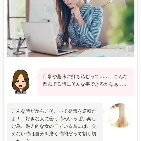
仕事や趣味に打ち込むって……、こんな
凹んでる時にそんな事できるかなぁ……
こんな時だからこそ、って発想を逆転だ
よ！ 好きな人に会う時めいっぱい楽し
む為、魅力的な女の子でいる為には、会
えない時は自分を磨く時間だって割り切