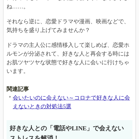
ね……。
それなら逆に、恋愛ドラマや漫画、映画などで、
気持ちを盛り上げてみませんか？
ドラマの主人公に感情移入して楽しめば、恋愛ホ
ルモンが分泌されて、好きな人と再会する時には
お肌ツヤツヤな状態で好きな人に会いに行けちゃ
います。
関連記事
会いたいのに会えない～コロナで好きな人に会
えないときの対処法5選
好きな人との「電話やLINE」で会えない
ストレスを解消！