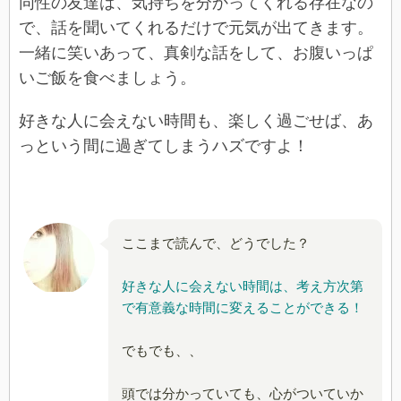
同性の友達は、気持ちを分かってくれる存在なの
で、話を聞いてくれるだけで元気が出てきます。
一緒に笑いあって、真剣な話をして、お腹いっぱ
いご飯を食べましょう。
好きな人に会えない時間も、楽しく過ごせば、あ
っという間に過ぎてしまうハズですよ！
ここまで読んで、どうでした？
好きな人に会えない時間は、考え方次第
で有意義な時間に変えることができる！
でもでも、、
頭では分かっていても、心がついていか