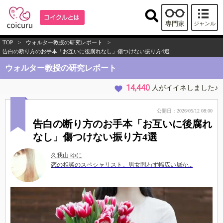
専門家
ジャンル
TOP
>
ウォルター教授の研究レポート
>
告白の断り方のお手本「お互いに後腐れなし」傷つけない振り方4選
ウォルター教授の研究レポート
14,440
人がイイネしました♪
公開日：2026/05/12 08:00
告白の断り方のお手本「お互いに後腐れ
なし」傷つけない振り方4選
久我山 ゆに
恋の相談のスペシャリスト。男女問わず幅広い層か...