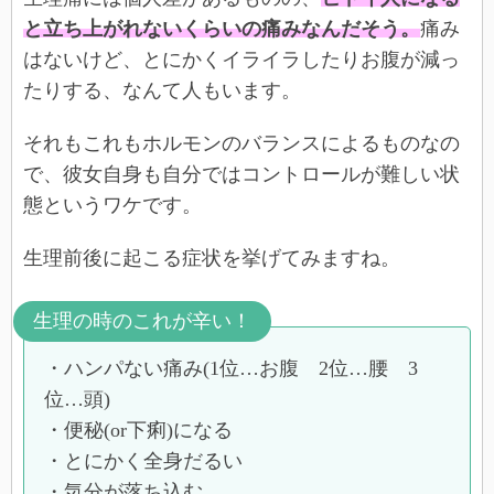
と立ち上がれないくらいの痛みなんだそう。
痛み
はないけど、とにかくイライラしたりお腹が減っ
たりする、なんて人もいます。
それもこれもホルモンのバランスによるものなの
で、彼女自身も自分ではコントロールが難しい状
態というワケです。
生理前後に起こる症状を挙げてみますね。
生理の時のこれが辛い！
・ハンパない痛み(1位…お腹 2位…腰 3
位…頭)
・便秘(or下痢)になる
・とにかく全身だるい
・気分が落ち込む