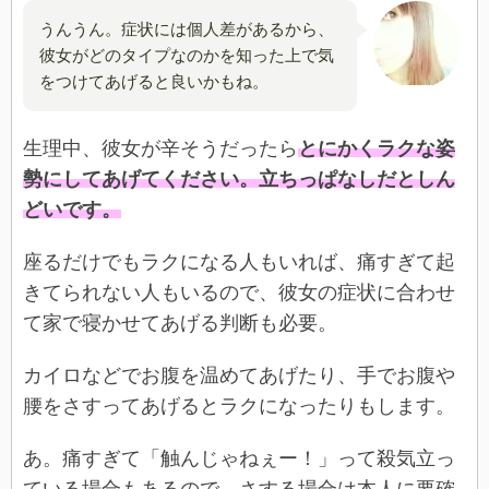
うんうん。症状には個人差があるから、
彼女がどのタイプなのかを知った上で気
をつけてあげると良いかもね。
生理中、彼女が辛そうだったら
とにかくラクな姿
勢にしてあげてください。立ちっぱなしだとしん
どいです。
座るだけでもラクになる人もいれば、痛すぎて起
きてられない人もいるので、彼女の症状に合わせ
て家で寝かせてあげる判断も必要。
カイロなどでお腹を温めてあげたり、手でお腹や
腰をさすってあげるとラクになったりもします。
あ。痛すぎて「触んじゃねぇー！」って殺気立っ
ている場合もあるので、さする場合は本人に要確