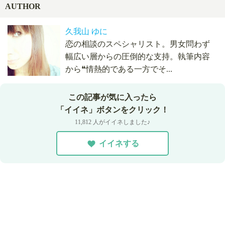
AUTHOR
久我山 ゆに
恋の相談のスペシャリスト。男女問わず
幅広い層からの圧倒的な支持。執筆内容
から❝情熱的である一方でそ...
この記事が気に入ったら
「イイネ」ボタンをクリック！
11,812 人がイイネしました♪
イイネする