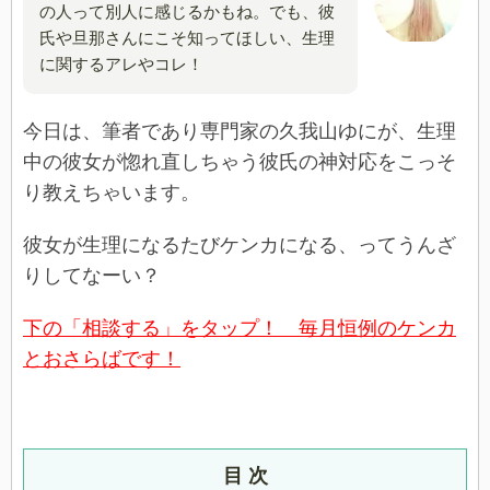
の人って別人に感じるかもね。でも、彼
氏や旦那さんにこそ知ってほしい、生理
に関するアレやコレ！
今日は、筆者であり専門家の久我山ゆにが、生理
中の彼女が惚れ直しちゃう彼氏の神対応をこっそ
り教えちゃいます。
彼女が生理になるたびケンカになる、ってうんざ
りしてなーい？
下の「相談する」をタップ！ 毎月恒例のケンカ
とおさらばです！
目 次