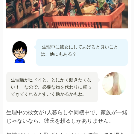
生理中に彼女にしてあげると良いこと
は、他にもある？
生理痛がヒドイと、とにかく動きたくな
い！ なので、必要な物を代わりに買っ
てきてくれるとすごく助かるかもね。
生理中の彼女が1人暮らしや同棲中で、家族が一緒
じゃないなら、彼氏を頼るしかありません。