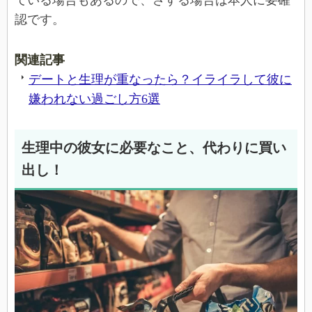
認です。
関連記事
デートと生理が重なったら？イライラして彼に
嫌われない過ごし方6選
生理中の彼女に必要なこと、代わりに買い
出し！