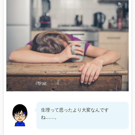
生理って思ったより大変なんです
ね……。