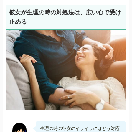
彼女が生理の時の対処法は、広い心で受け
止める
生理の時の彼女のイライラにはどう対応