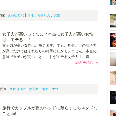
 専門家：
久我山 ゆに
│
男性
、
好きな人
、
女性
女子力が高いってなに？本当に女子力が高い女性
は…モテる！！
女子力が高い女性は、モテます。でも、見せかけの女子力
が高いだけではそれなりの相手にしかモテません。本当の
意味で女子力が高いこと、これがモテる女子力！ 真...
続きを読む ≫
0 専門家：
久我山 ゆに
│
女子力
、
魅力
、
女性
旅行でカップルが夜のベッドに限らずしちゃダメな
こと4選！