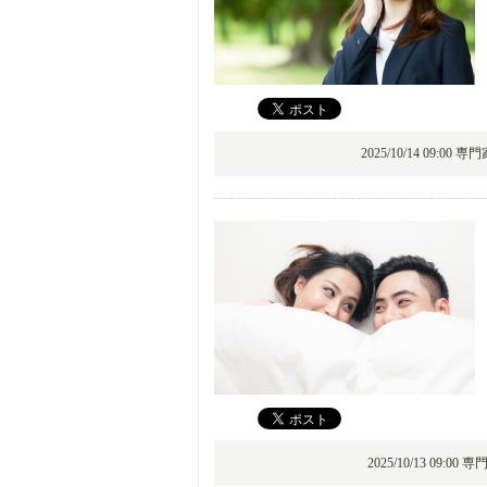
2025/10/14 09:00 専
2025/10/13 09:00 