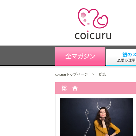
coicuruトップページ
>
総合