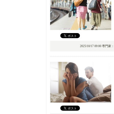
2025/10/17 09:00 専門家