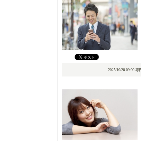
2025/10/20 09:00