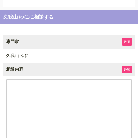
久我山 ゆにに相談する
専門家
必須
久我山 ゆに
相談内容
必須