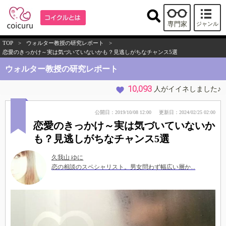
専門家
ジャンル
TOP
>
ウォルター教授の研究レポート
>
恋愛のきっかけ～実は気づいていないかも？見逃しがちなチャンス5選
ウォルター教授の研究レポート
10,093
人がイイネしました♪
公開日：2019/10/08 12:00
更新日：2024/02/25 02:00
恋愛のきっかけ～実は気づいていないか
も？見逃しがちなチャンス5選
久我山 ゆに
恋の相談のスペシャリスト。男女問わず幅広い層か...