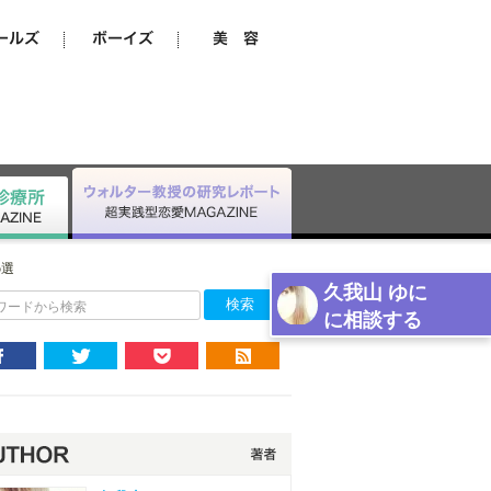
5選
久我山 ゆに
ワードから検索
に相談する