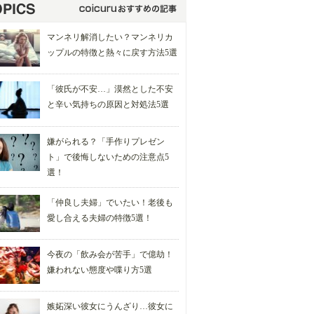
マンネリ解消したい？マンネリカ
ップルの特徴と熱々に戻す方法5選
「彼氏が不安…」漠然とした不安
と辛い気持ちの原因と対処法5選
嫌がられる？「手作りプレゼン
ト」で後悔しないための注意点5
選！
「仲良し夫婦」でいたい！老後も
愛し合える夫婦の特徴5選！
今夜の「飲み会が苦手」で億劫！
嫌われない態度や喋り方5選
嫉妬深い彼女にうんざり…彼女に