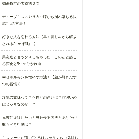
効果抜群の実践法３つ
ディープキスのやり方～膝から崩れ落ちる快
感7つの方法！
好きな人を忘れる方法【早く苦しみから解放
される5つの行動！】
男友達とセックスしちゃった…このあと起こ
る変化と5つの分かれ道
幸せホルモンを増やす方法！【顔が輝きだす5
つの習慣♪】
浮気の意味って？不倫との違いは？罪深いの
はどっちなのか…？
元彼に復縁したいと思わせる方法とあなたが
取るべき行動は？
キスマークが痛い?とろけちゃうくらい気持ち