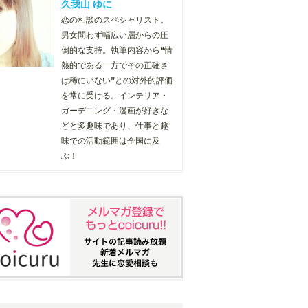
久我山 ゆに
恋の相談のスペシャリスト。
男女問わず幅広い層からの圧
倒的な支持。執筆内容から❝情
熱的である一方でその正確さ
は稀にいない❞との対外的評価
を常に受ける。インテリア・
ガーデニング・漫画が好きな
どと多趣味であり、仕事と趣
味での活動範囲は全国に及
ぶ！