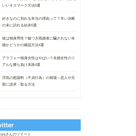
いいキスマーク方法6選
好きなのに別れる本当の理由って？辛い決断
の末に訪れる結末6選
彼は独身男性？嘘つき既婚者に騙されない未
婚かどうかの確認方法4選
アラフォー独身女性はやばい？未婚女性のリ
アルな勝ち負け末路4選
浮気の慰謝料（不貞行為）の相場～恋人や旦
那に請求・取る方法
_curuさんのツイート