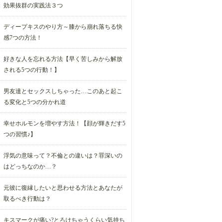
効果抜群の実践法３つ
ディープキスのやり方～膝から崩れ落ちる快
感7つの方法！
好きな人を忘れる方法【早く苦しみから解放
される5つの行動！】
男友達とセックスしちゃった…このあと起こ
る変化と5つの分かれ道
幸せホルモンを増やす方法！【顔が輝きだす5
つの習慣♪】
浮気の意味って？不倫との違いは？罪深いの
はどっちなのか…？
元彼に復縁したいと思わせる方法とあなたが
取るべき行動は？
キスマークが痛い?とろけちゃうくらい気持ち