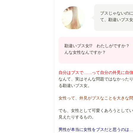
ブスじゃないの
て、勘違いブス女
勘違いブス女⁉ わたしがですか？
んな女性なんですか？
自分はブスで……って自分の外見に自
なんて、実はそんな問題ではなかった
る勘違いブス女。
女性って、外見がブスなことを大きな
でも、女性として可愛くあろうとして
見えたりするもの。
男性が本当に女性をブスだと思うのは