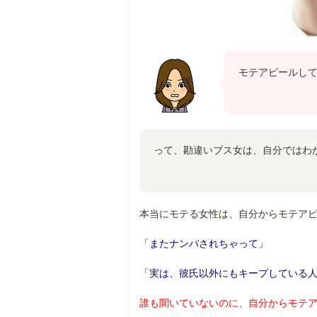
モテアピールし
って、勘違いブス女は、自分ではわ
本当にモテる女性は、自分からモテア
「またナンパされちゃって」
「実は、彼氏以外にもキープしている
誰も聞いていないのに、自分からモテ