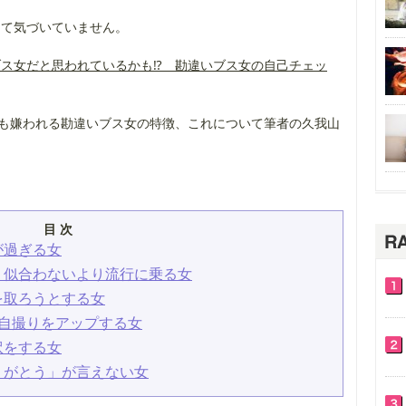
んて気づいていません。
ス女だと思われているかも⁉ 勘違いブス女の自己チェッ
も嫌われる勘違いブス女の特徴、これについて筆者の久我山
目 次
が過ぎる女
う似合わないより流行に乗る女
を取ろうとする女
の自撮りをアップする女
訳をする女
りがとう」が言えない女