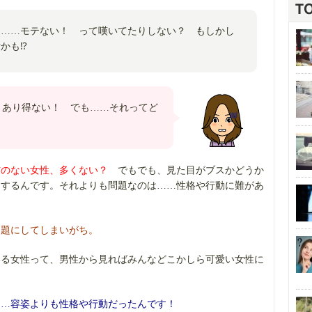
に……モテない！ って嘆いてたりしない？ もしかし
かも⁉
 あり得ない！ でも……それってど
信のない女性、多くない？
でもでも、見た目がブスかどうか
りするんです。それよりも問題なのは……性格や行動に難があ
問題にしてしまいがち。
いる女性って、男性から見ればみんなどこかしら可愛い女性に
……容姿よりも性格や行動だったんです！