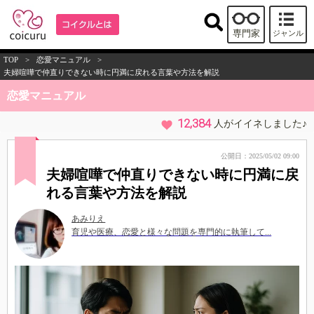
専門家
ジャンル
TOP
>
恋愛マニュアル
>
夫婦喧嘩で仲直りできない時に円満に戻れる言葉や方法を解説
恋愛マニュアル
12,384
人がイイネしました♪
公開日：2025/05/02 09:00
夫婦喧嘩で仲直りできない時に円満に戻
れる言葉や方法を解説
あみりえ
育児や医療、恋愛と様々な問題を専門的に執筆して...