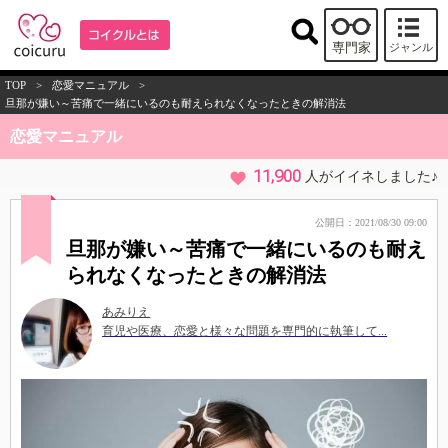
専門家
ジャンル
TOP
>
恋愛マニュアル
>
旦那が嫌い～苦痛で一緒にいるのも耐えられなくなったときの解消法
恋愛マニュアル
11,900
人がイイネしました♪
公開日：2021/08/30 09:00
旦那が嫌い～苦痛で一緒にいるのも耐え
られなくなったときの解消法
あみりえ
育児や医療、恋愛と様々な問題を専門的に執筆して...