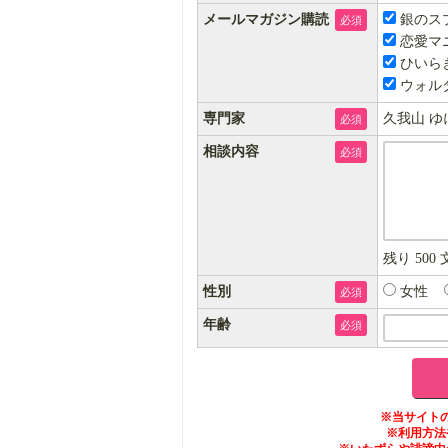
メールマガジン購読
銀のス
必須
恋愛マ
ひいら
ウォル
専門家
久我山 ゆ
必須
相談内容
必須
残り
500
性別
女性
必須
年齢
必須
※当サイト
※利用方法