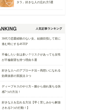
タラ」好きな人の忘れ方5選
30代で恋愛経験のない女。結婚目指して前に
進む時にする4STEP
不倫したい女は多い？リスクがあっても女性
が不倫願望を持つ理由５選
好きな人へのアプローチ法～両想いになれる
効果抜群の実践法３つ
ディープキスのやり方～膝から崩れ落ちる快
感7つの方法！
好きな人を忘れる方法【早く苦しみから解放
される5つの行動！】