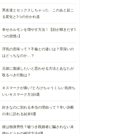
男友達とセックスしちゃった…このあと起こ
る変化と5つの分かれ道
幸せホルモンを増やす方法！【顔が輝きだす5
つの習慣♪】
浮気の意味って？不倫との違いは？罪深いの
はどっちなのか…？
元彼に復縁したいと思わせる方法とあなたが
取るべき行動は？
キスマークが痛い?とろけちゃうくらい気持ち
いいキスマーク方法6選
好きなのに別れる本当の理由って？辛い決断
の末に訪れる結末6選
彼は独身男性？嘘つき既婚者に騙されない未
婚かどうかの確認方法4選