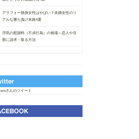
アラフォー独身女性はやばい？未婚女性のリ
アルな勝ち負け末路4選
浮気の慰謝料（不貞行為）の相場～恋人や旦
那に請求・取る方法
_curuさんのツイート