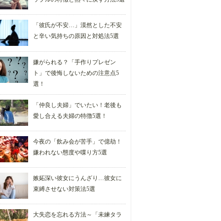
「彼氏が不安…」漠然とした不安
と辛い気持ちの原因と対処法5選
嫌がられる？「手作りプレゼン
ト」で後悔しないための注意点5
選！
「仲良し夫婦」でいたい！老後も
愛し合える夫婦の特徴5選！
今夜の「飲み会が苦手」で億劫！
嫌われない態度や喋り方5選
嫉妬深い彼女にうんざり…彼女に
束縛させない対策法5選
大失恋を忘れる方法～「未練タラ