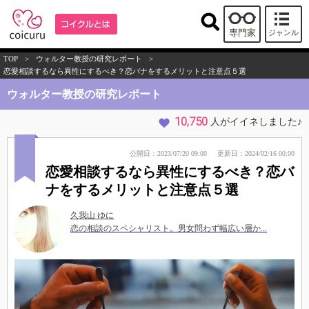
専門家
ジャンル
TOP
>
ウォルター教授の研究レポート
>
恋愛相談するなら異性にするべき？恋バナをするメリットと注意点５選
ウォルター教授の研究レポート
10,750
人がイイネしました♪
公開日：2023/07/20 09:00
更新日：2024/02/16 00:00
恋愛相談するなら異性にするべき？恋バ
ナをするメリットと注意点５選
久我山 ゆに
恋の相談のスペシャリスト。男女問わず幅広い層か...