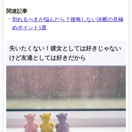
関連記事
別れるべきか悩んだら？後悔しない決断の見極
めポイント5選
失いたくない！彼女としては好きじゃない
けど友達としては好きだから