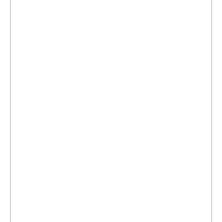
005
本日
人が相談済！
ここをタップして、久我山 ゆにに相談!!