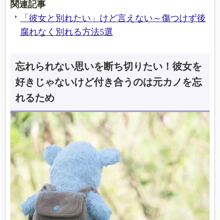
関連記事
「彼女と別れたい」けど言えない～傷つけず後
腐れなく別れる方法5選
忘れられない思いを断ち切りたい！彼女を
好きじゃないけど付き合うのは元カノを忘
れるため