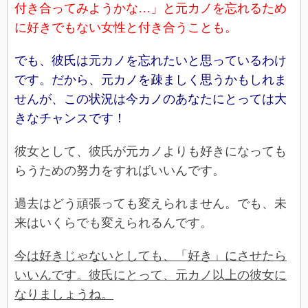
付き合ってみようかな…」と元カノを忘れるため
に好きでもない女性と付き合うことも。
でも、彼氏は元カノを忘れたいと思っているわけ
です。だから、元カノを疎ましく思うかもしれま
せんが、この状況は今カノのあなたにとっては大
きなチャンスです！
彼女として、彼氏が元カノよりも好きになっても
らうための努力をすればいいんです。
過去はどう頑張っても変えられません。でも、未
来はいくらでも変えられるんです。
今は好きじゃないとしても、「好き」にさせたら
いいんです。彼氏にとって、元カノ以上の彼女に
なりましょうね。