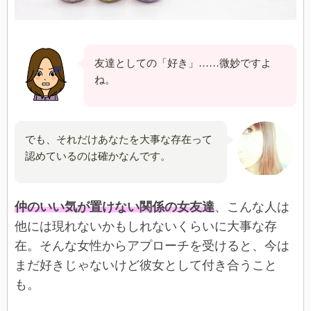
友達としての「好き」……微妙ですよ
ね。
でも、それだけあなたを大事な存在って
認めているのは確かなんです。
仲のいい気が置けない関係の女友達
、こんな人は
他には現れないかもしれないくらいに大事な存
在。そんな女性からアプローチを受けると、今は
まだ好きじゃないけど彼女として付き合うこと
も。