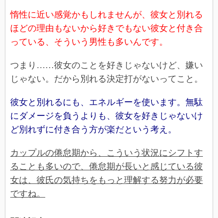
惰性に近い感覚かもしれませんが、彼女と別れる
ほどの理由もないから好きでもない彼女と付き合
っている、そういう男性も多いんです。
つまり……彼女のことを好きじゃないけど、嫌い
じゃない。だから別れる決定打がないってこと。
彼女と別れるにも、エネルギーを使います。無駄
にダメージを負うよりも、彼女を好きじゃないけ
ど別れずに付き合う方が楽だという考え。
カップルの倦怠期から、こういう状況にシフトす
ることも多いので、倦怠期が長いと感じている彼
女は、彼氏の気持ちをもっと理解する努力が必要
ですね。