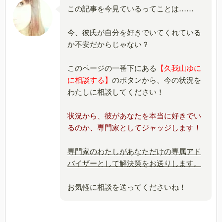
この記事を今見ているってことは……
今、彼氏が自分を好きでいてくれている
か不安だからじゃない？
このページの一番下にある
【久我山ゆに
に相談する】
のボタンから、今の状況を
わたしに相談してください！
状況から、彼があなたを本当に好きでい
るのか、専門家としてジャッジします！
専門家のわたしがあなただけの専属アド
バイザーとして解決策をお送りします。
お気軽に相談を送ってくださいね！