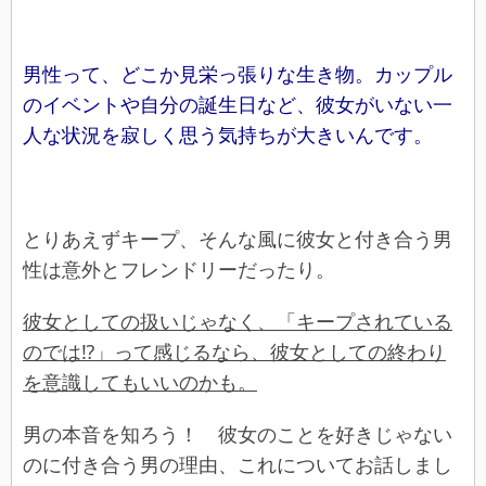
男性って、どこか見栄っ張りな生き物。カップル
のイベントや自分の誕生日など、彼女がいない一
人な状況を寂しく思う気持ちが大きいんです。
とりあえずキープ、そんな風に彼女と付き合う男
性は意外とフレンドリーだったり。
彼女としての扱いじゃなく、「キープされている
のでは⁉」って感じるなら、彼女としての終わり
を意識してもいいのかも。
男の本音を知ろう！ 彼女のことを好きじゃない
のに付き合う男の理由、これについてお話しまし