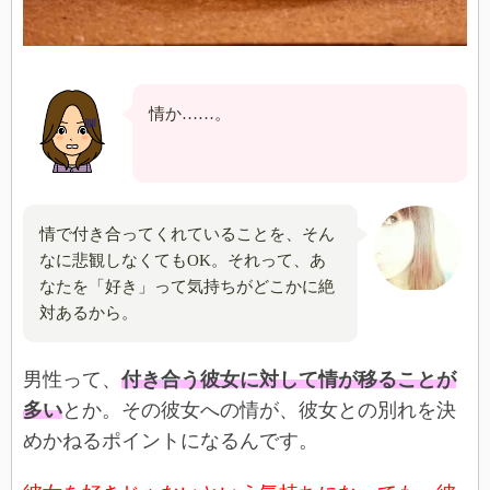
情か……。
情で付き合ってくれていることを、そん
なに悲観しなくてもOK。それって、あ
なたを「好き」って気持ちがどこかに絶
対あるから。
男性って、
付き合う彼女に対して情が移ることが
多い
とか。その彼女への情が、彼女との別れを決
めかねるポイントになるんです。