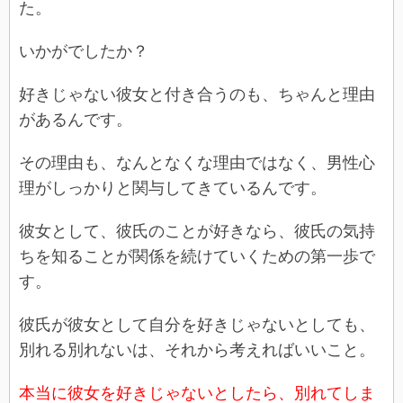
た。
いかがでしたか？
好きじゃない彼女と付き合うのも、ちゃんと理由
があるんです。
その理由も、なんとなくな理由ではなく、男性心
理がしっかりと関与してきているんです。
彼女として、彼氏のことが好きなら、彼氏の気持
ちを知ることが関係を続けていくための第一歩で
す。
彼氏が彼女として自分を好きじゃないとしても、
別れる別れないは、それから考えればいいこと。
本当に彼女を好きじゃないとしたら、別れてしま