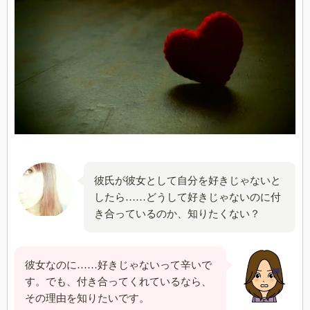
彼氏が彼女として自分を好きじゃないと
したら……どうして好きじゃないのに付
き合っているのか、知りたくない？
彼女なのに……好きじゃないって辛いで
す。でも、付き合ってくれているなら、
その理由を知りたいです。