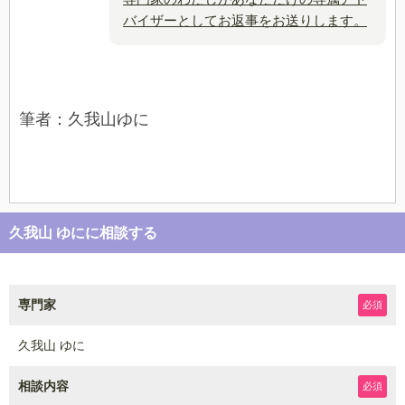
バイザーとしてお返事をお送りします。
筆者：久我山ゆに
久我山 ゆにに相談する
専門家
必須
久我山 ゆに
相談内容
必須