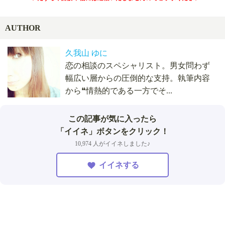
AUTHOR
久我山 ゆに
恋の相談のスペシャリスト。男女問わず
幅広い層からの圧倒的な支持。執筆内容
から❝情熱的である一方でそ...
この記事が気に入ったら
「イイネ」ボタンをクリック！
10,974 人がイイネしました♪
イイネする
032
本日
人が相談済！
ここをタップして、久我山 ゆにに相談!!