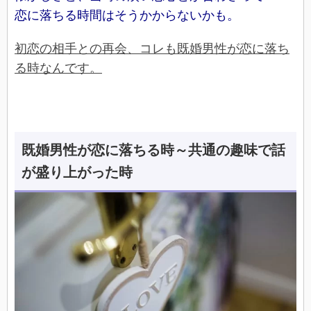
恋に落ちる時間はそうかからないかも。
初恋の相手との再会、コレも既婚男性が恋に落ち
る時なんです。
既婚男性が恋に落ちる時～共通の趣味で話
が盛り上がった時