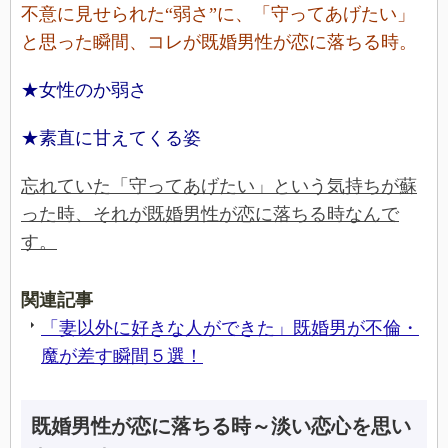
不意に見せられた“弱さ”に、「守ってあげたい」
と思った瞬間、コレが既婚男性が恋に落ちる時。
★女性のか弱さ
★素直に甘えてくる姿
忘れていた「守ってあげたい」という気持ちが蘇
った時、それが既婚男性が恋に落ちる時なんで
す。
関連記事
「妻以外に好きな人ができた」既婚男が不倫・
魔が差す瞬間５選！
既婚男性が恋に落ちる時～淡い恋心を思い