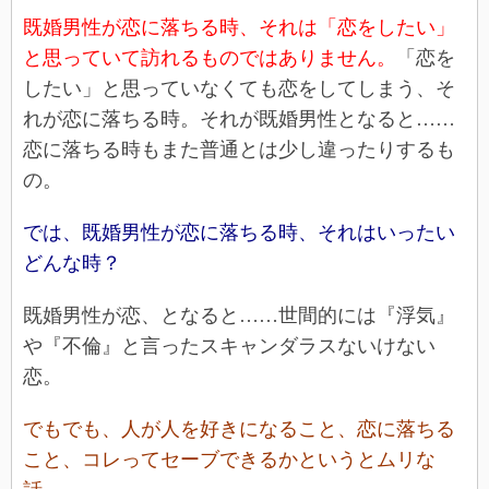
既婚男性が恋に落ちる時、それは「恋をしたい」
と思っていて訪れるものではありません。
「恋を
したい」と思っていなくても恋をしてしまう、そ
れが恋に落ちる時。それが既婚男性となると……
恋に落ちる時もまた普通とは少し違ったりするも
の。
では、既婚男性が恋に落ちる時、それはいったい
どんな時？
既婚男性が恋、となると……世間的には『浮気』
や『不倫』と言ったスキャンダラスないけない
恋。
でもでも、人が人を好きになること、恋に落ちる
こと、コレってセーブできるかというとムリな