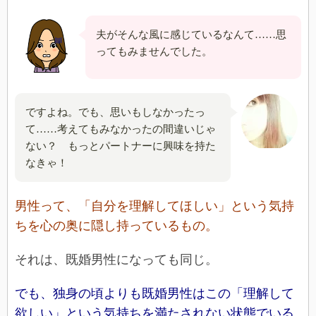
夫がそんな風に感じているなんて……思
ってもみませんでした。
ですよね。でも、思いもしなかったっ
て……考えてもみなかったの間違いじゃ
ない？ もっとパートナーに興味を持た
なきゃ！
男性って、「自分を理解してほしい」という気持
ちを心の奥に隠し持っているもの。
それは、既婚男性になっても同じ。
でも、独身の頃よりも既婚男性はこの「理解して
欲しい」という気持ちを満たされない状態でいる