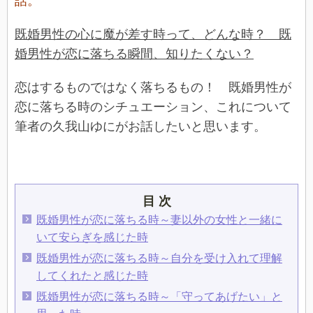
話。
既婚男性の心に魔が差す時って、どんな時？ 既
婚男性が恋に落ちる瞬間、知りたくない？
恋はするものではなく落ちるもの！ 既婚男性が
恋に落ちる時のシチュエーション、これについて
筆者の久我山ゆにがお話したいと思います。
目 次
既婚男性が恋に落ちる時～妻以外の女性と一緒に
いて安らぎを感じた時
既婚男性が恋に落ちる時～自分を受け入れて理解
してくれたと感じた時
既婚男性が恋に落ちる時～「守ってあげたい」と