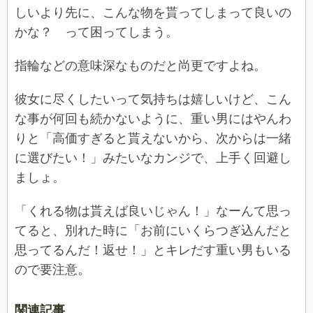
しいより先に、こんな物を貰ってしまって良いの
かな？ って困ってしまう。
指輪などの意味深なものだと尚更ですよね。
彼女に尽くしたいって気持ちは嬉しいけど、こん
な事が何回も続かないように、重い男にはやんわ
りと「高価すぎると貰えないから、次からは一緒
に選びたい！」みたいなカンジで、上手く回避し
ましょ。
「くれる物は貰えば良いじゃん！」なーんて思っ
てると、別れた時に「お前にいくらつぎ込んだと
思ってるんだ！返せ！」とキレだす重い男もいる
ので要注意。
関連記事