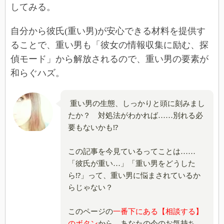
してみる。
自分から彼氏(重い男)が安心できる材料を提供す
ることで、重い男も「彼女の情報収集に励む、探
偵モード」から解放されるので、重い男の要素が
和らぐハズ。
重い男の生態、しっかりと頭に刻みまし
たか？ 対処法がわかれば……別れる必
要もないかも⁉
この記事を今見ているってことは……
「彼氏が重い…」「重い男をどうした
ら⁉」って、重い男に悩まされているか
らじゃない？
このページの
一番下にある【相談する】
のボタン
から、あなたの今のお気持ち、