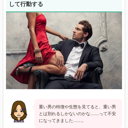
して行動する
重い男の特徴や生態を見てると、重い男
とは別れるしかないのかな……って不安
になってきました……。