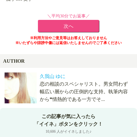
＼平均30分でお返事／
※利用方法やご意見等はお答えしておりません
※いたずらや誹謗中傷には返信いたしませんのでご了承ください
AUTHOR
久我山 ゆに
恋の相談のスペシャリスト。男女問わず
幅広い層からの圧倒的な支持。執筆内容
から❝情熱的である一方でそ...
この記事が気に入ったら
026
本日
人が相談済！
「イイネ」ボタンをクリック！
ここをタップして、久我山 ゆにに相談!!
10,606 人がイイネしました♪