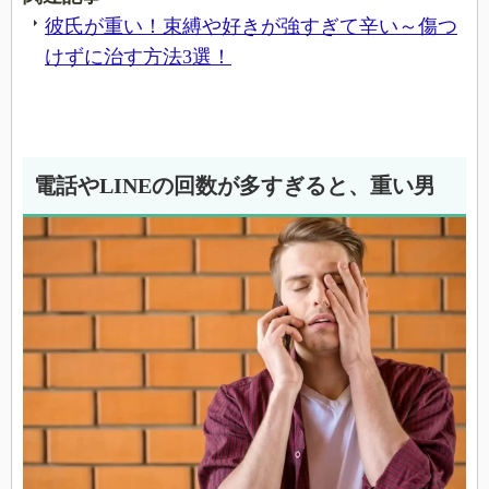
彼氏が重い！束縛や好きが強すぎて辛い～傷つ
けずに治す方法3選！
電話やLINEの回数が多すぎると、重い男