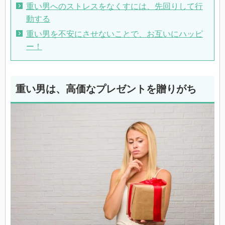
重い男へのストレスをなくすには、先回りして行
動する
重い男を不安にさせないことで、お互いにハッピ
ー！
重い男は、高価なプレゼントを贈りがち