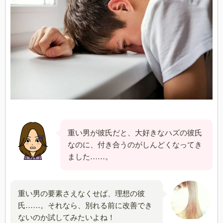
重い男が彼氏だと、大好きなハズの彼氏
なのに、付き合うのがしんどくなってき
ました……。
重い男の要素さえなくせば、理想の彼
氏……。それなら、別れる前に改善でき
ないのか試してみたいよね！