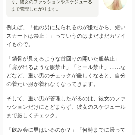
り、彼女のファッションやスケジューる
まで管理したがります。
例えば、「他の男に見られるのが嫌だから、短い
スカートは禁止！」っていうのはまだまだカワイ
イもので。
「鎖骨が見えるような首回りの開いた服禁止」
「肩が出るような服禁止」「ヒール禁止」……な
どなど、重い男のチェックが厳しくなると、自分
の着たい服が着れなくなってきます。
そして、重い男が管理したがるのは、彼女のファ
ッションだけにとどまらず、彼女のスケジュール
まで厳しくチェック。
「飲み会に男はいるのか？」「何時までに帰って