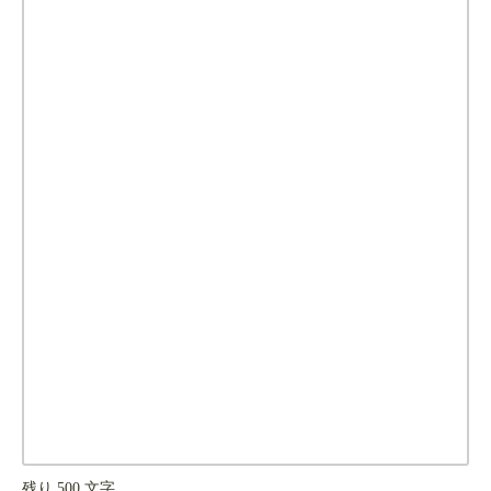
残り
500
文字