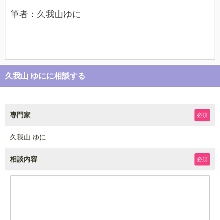
筆者：久我山ゆに
久我山 ゆにに相談する
専門家
必須
久我山 ゆに
相談内容
必須