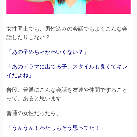
女性同士でも、男性込みの会話でもよくこんな会
話したりしない？
「あの子めちゃかわいくない？」
「あのドラマに出てる子、スタイルも良くてキレ
イだよね」
普段、普通にこんな会話を友達や仲間ですること
って、あると思います。
普通の女性だったら、
「うんうん！わたしもそう思ってた！」