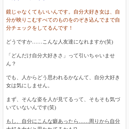
鏡じゃなくてもいいんです。自分大好き女は、自
分が映りこむすべてのものをのぞき込んでまで自
分チェックをしてるんです！
どうですか……こんな人友達になれますか(笑)
「どんだけ自分大好きさ」って引いちゃいませ
ん？
でも、人からどう思われるかなんて、自分大好き
女は気にしません。
まず、そんな姿を人が見てるって、そもそも気づ
いていないんです(笑)
もし、自分にこんな癖あったら……周りから自分