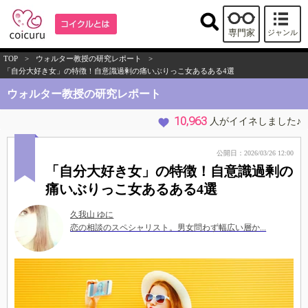
専門家
ジャンル
TOP
>
ウォルター教授の研究レポート
>
「自分大好き女」の特徴！自意識過剰の痛いぶりっこ女あるある4選
ウォルター教授の研究レポート
10,963
人がイイネしました♪
公開日：2026/03/26 12:00
「自分大好き女」の特徴！自意識過剰の
痛いぶりっこ女あるある4選
久我山 ゆに
恋の相談のスペシャリスト。男女問わず幅広い層か...