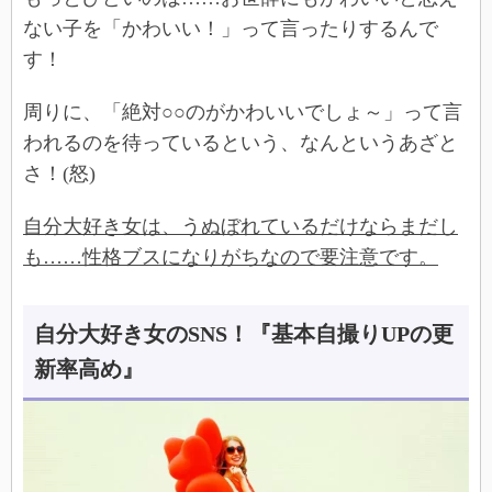
ない子を「かわいい！」って言ったりするんで
す！
周りに、「絶対○○のがかわいいでしょ～」って言
われるのを待っているという、なんというあざと
さ！(怒)
自分大好き女は、うぬぼれているだけならまだし
も……性格ブスになりがちなので要注意です。
自分大好き女のSNS！『基本自撮りUPの更
新率高め』