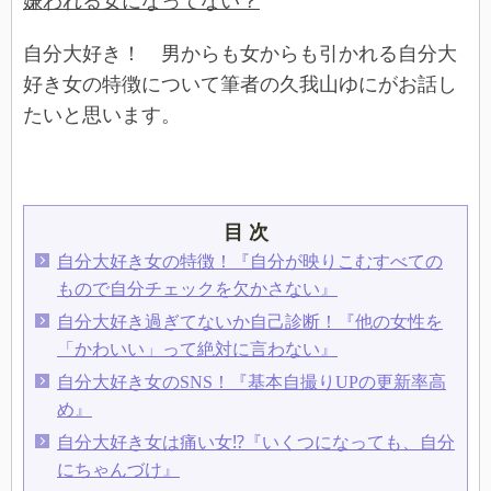
嫌われる女になってない？
自分大好き！ 男からも女からも引かれる自分大
好き女の特徴について筆者の久我山ゆにがお話し
たいと思います。
目 次
自分大好き女の特徴！『自分が映りこむすべての
もので自分チェックを欠かさない』
自分大好き過ぎてないか自己診断！『他の女性を
「かわいい」って絶対に言わない』
自分大好き女のSNS！『基本自撮りUPの更新率高
め』
自分大好き女は痛い女⁉『いくつになっても、自分
にちゃんづけ』