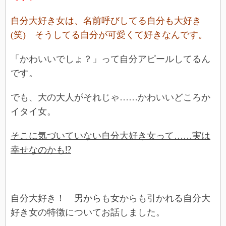
自分大好き女は、名前呼びしてる自分も大好き
(笑) そうしてる自分が可愛くて好きなんです。
「かわいいでしょ？」って自分アピールしてるん
です。
でも、大の大人がそれじゃ……かわいいどころか
イタイ女。
そこに気づいていない自分大好き女って……実は
幸せなのかも⁉
自分大好き！ 男からも女からも引かれる自分大
好き女の特徴についてお話しました。