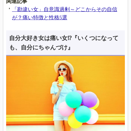
関連記事
「勘違い女」自意識過剰～どこからその自信
が？痛い特徴と性格5選
自分大好き女は痛い女⁉『いくつになって
も、自分にちゃんづけ』