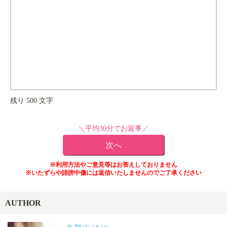
残り
500
文字
＼平均30分でお返事／
※利用方法やご意見等はお答えしておりません
※いたずらや誹謗中傷には返信いたしませんのでご了承ください
AUTHOR