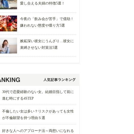
愛し合える夫婦の特徴5選！
今夜の「飲み会が苦手」で億劫！
嫌われない態度や喋り方5選
嫉妬深い彼女にうんざり…彼女に
束縛させない対策法5選
30代で恋愛経験のない女。結婚目指して前に
進む時にする4STEP
不倫したい女は多い？リスクがあっても女性
が不倫願望を持つ理由５選
好きな人へのアプローチ法～両想いになれる