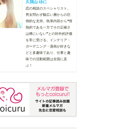
久我山 ゆに
恋の相談のスペシャリスト。
男女問わず幅広い層からの圧
倒的な支持。執筆内容から❝情
熱的である一方でその正確さ
は稀にいない❞との対外的評価
を常に受ける。インテリア・
ガーデニング・漫画が好きな
どと多趣味であり、仕事と趣
味での活動範囲は全国に及
ぶ！