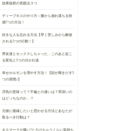
効果抜群の実践法３つ
ディープキスのやり方～膝から崩れ落ちる快
感7つの方法！
好きな人を忘れる方法【早く苦しみから解放
される5つの行動！】
男友達とセックスしちゃった…このあと起こ
る変化と5つの分かれ道
幸せホルモンを増やす方法！【顔が輝きだす5
つの習慣♪】
浮気の意味って？不倫との違いは？罪深いの
はどっちなのか…？
元彼に復縁したいと思わせる方法とあなたが
取るべき行動は？
キスマークが痛い?とろけちゃうくらい気持ち