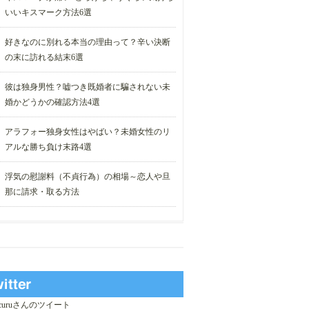
いいキスマーク方法6選
好きなのに別れる本当の理由って？辛い決断
の末に訪れる結末6選
彼は独身男性？嘘つき既婚者に騙されない未
婚かどうかの確認方法4選
アラフォー独身女性はやばい？未婚女性のリ
アルな勝ち負け末路4選
浮気の慰謝料（不貞行為）の相場～恋人や旦
那に請求・取る方法
_curuさんのツイート