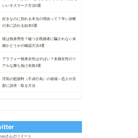
いいキスマーク方法6選
好きなのに別れる本当の理由って？辛い決断
の末に訪れる結末6選
彼は独身男性？嘘つき既婚者に騙されない未
婚かどうかの確認方法4選
アラフォー独身女性はやばい？未婚女性のリ
アルな勝ち負け末路4選
浮気の慰謝料（不貞行為）の相場～恋人や旦
那に請求・取る方法
_curuさんのツイート