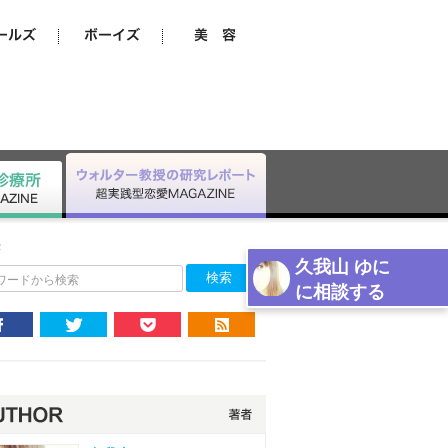
法
久我山 ゆに
ワードから検索
に相談する