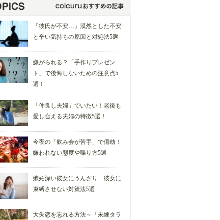
「彼氏が不安…」漠然とした不安
と辛い気持ちの原因と対処法5選
嫌がられる？「手作りプレゼン
ト」で後悔しないための注意点5
選！
「仲良し夫婦」でいたい！老後も
愛し合える夫婦の特徴5選！
今夜の「飲み会が苦手」で億劫！
嫌われない態度や喋り方5選
嫉妬深い彼女にうんざり…彼女に
束縛させない対策法5選
大失恋を忘れる方法～「未練タラ