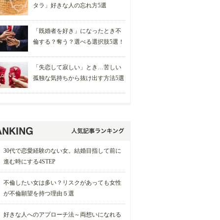
タラ」好きな人の忘れ方5選
「既婚者を好き」になったとき不
倫する？奪う？選べる選択肢5選！
「失恋して寂しい」とき…苦しい
孤独な気持ちから抜け出す方法5選
30代で恋愛経験のない女。結婚目指して前に
進む時にする4STEP
不倫したい女は多い？リスクがあっても女性
が不倫願望を持つ理由５選
好きな人へのアプローチ法～両想いになれる