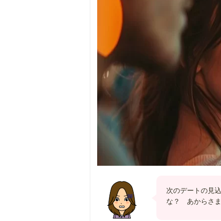
次のデートの見
な？ あからさ