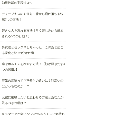
効果抜群の実践法３つ
ディープキスのやり方～膝から崩れ落ちる快
感7つの方法！
好きな人を忘れる方法【早く苦しみから解放
される5つの行動！】
男友達とセックスしちゃった…このあと起こ
る変化と5つの分かれ道
幸せホルモンを増やす方法！【顔が輝きだす5
つの習慣♪】
浮気の意味って？不倫との違いは？罪深いの
はどっちなのか…？
元彼に復縁したいと思わせる方法とあなたが
取るべき行動は？
キスマークが痛い?とろけちゃうくらい気持ち