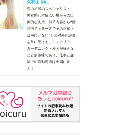
久我山 ゆに
恋の相談のスペシャリスト。
男女問わず幅広い層からの圧
倒的な支持。執筆内容から❝情
熱的である一方でその正確さ
は稀にいない❞との対外的評価
を常に受ける。インテリア・
ガーデニング・漫画が好きな
どと多趣味であり、仕事と趣
味での活動範囲は全国に及
ぶ！