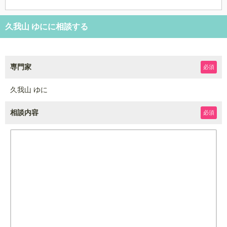
久我山 ゆにに相談する
専門家
必須
久我山 ゆに
相談内容
必須