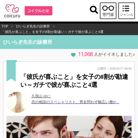
専門家
ジャンル
TOP
>
ひいらぎ先生の診療所
>
「彼氏が喜ぶこと」を女子の8割が勘違い～ガチで彼が喜ぶこと4選
ひいらぎ先生の診療所
11,068
人がイイネしました♪
公開日：2026/05/17 08:00
「彼氏が喜ぶこと」を女子の8割が勘違
い～ガチで彼が喜ぶこと4選
久我山 ゆに
恋の相談のスペシャリスト。男女問わず幅広い層か...